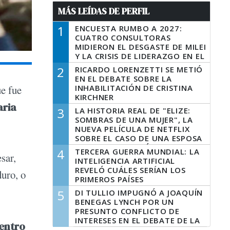
MÁS LEÍDAS DE PERFIL
1
ENCUESTA RUMBO A 2027:
CUATRO CONSULTORAS
MIDIERON EL DESGASTE DE MILEI
Y LA CRISIS DE LIDERAZGO EN EL
PERONISMO
2
RICARDO LORENZETTI SE METIÓ
EN EL DEBATE SOBRE LA
INHABILITACIÓN DE CRISTINA
ue fue
KIRCHNER
aria
3
LA HISTORIA REAL DE "ELIZE:
SOMBRAS DE UNA MUJER", LA
NUEVA PELÍCULA DE NETFLIX
SOBRE EL CASO DE UNA ESPOSA
QUE DESCUARTIZÓ A SU
4
TERCERA GUERRA MUNDIAL: LA
sar,
MARIDO
INTELIGENCIA ARTIFICIAL
REVELÓ CUÁLES SERÍAN LOS
duro, o
PRIMEROS PAÍSES
LATINOAMERICANOS EN SER
5
DI TULLIO IMPUGNÓ A JOAQUÍN
DERROTADOS
BENEGAS LYNCH POR UN
PRESUNTO CONFLICTO DE
INTERESES EN EL DEBATE DE LA
entro
LEY DE TIERRAS