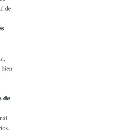
ad de
es
ia,
 bien
s
s de
nal
ios.