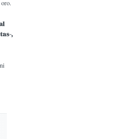
 oro.
al
tas-,
ni