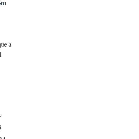
can
que a
l
n
á
esa