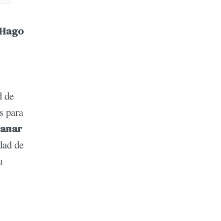
Hago
d de
s para
ganar
idad de
u