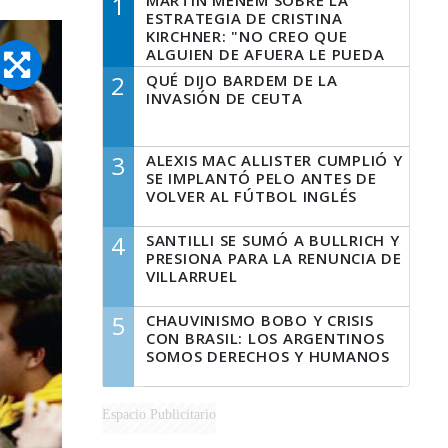
1
MARTÍN MENEM SOBRE LA
ESTRATEGIA DE CRISTINA
KIRCHNER: "NO CREO QUE
ALGUIEN DE AFUERA LE PUEDA
DECIR A LA JUSTICIA LO QUE
2
QUÉ DIJO BARDEM DE LA
TIENE QUE HACER"
INVASIÓN DE CEUTA
3
ALEXIS MAC ALLISTER CUMPLIÓ Y
SE IMPLANTÓ PELO ANTES DE
VOLVER AL FÚTBOL INGLÉS
4
SANTILLI SE SUMÓ A BULLRICH Y
PRESIONA PARA LA RENUNCIA DE
VILLARRUEL
5
CHAUVINISMO BOBO Y CRISIS
CON BRASIL: LOS ARGENTINOS
SOMOS DERECHOS Y HUMANOS
Espacio Publicitario