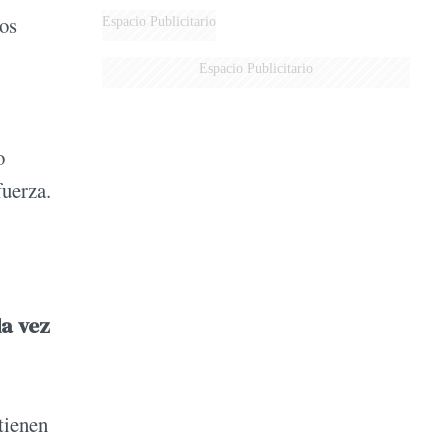
yos
Espacio Publicitario
Espacio Publicitario
o
fuerza.
da vez
tienen