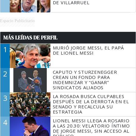
DE VILLARRUEL
Espacio Publicitario
MÁS LEÍDAS DE PERFIL
1
MURIÓ JORGE MESSI, EL PAPÁ
DE LIONEL MESSI
2
CAPUTO Y STURZENEGGER
CREAN UN FONDO PARA
INDEMNIZAR Y “GANAR”
SINDICATOS ALIADOS
3
LA ROSADA BUSCA CULPABLES
DESPUÉS DE LA DERROTA EN EL
SENADO Y RECALCULA SU
ESTRATEGIA
4
LIONEL MESSI LLEGA A ROSARIO
A LAS 20.30: VELATORIO ÍNTIMO
DE JORGE MESSI, SIN ACCESO AL
PÚBLICO