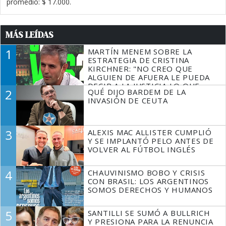
promedio: $ 17.000.
MÁS LEÍDAS
1
MARTÍN MENEM SOBRE LA
ESTRATEGIA DE CRISTINA
KIRCHNER: "NO CREO QUE
ALGUIEN DE AFUERA LE PUEDA
DECIR A LA JUSTICIA LO QUE
2
QUÉ DIJO BARDEM DE LA
TIENE QUE HACER"
INVASIÓN DE CEUTA
3
ALEXIS MAC ALLISTER CUMPLIÓ
Y SE IMPLANTÓ PELO ANTES DE
VOLVER AL FÚTBOL INGLÉS
4
CHAUVINISMO BOBO Y CRISIS
CON BRASIL: LOS ARGENTINOS
SOMOS DERECHOS Y HUMANOS
5
SANTILLI SE SUMÓ A BULLRICH
Y PRESIONA PARA LA RENUNCIA