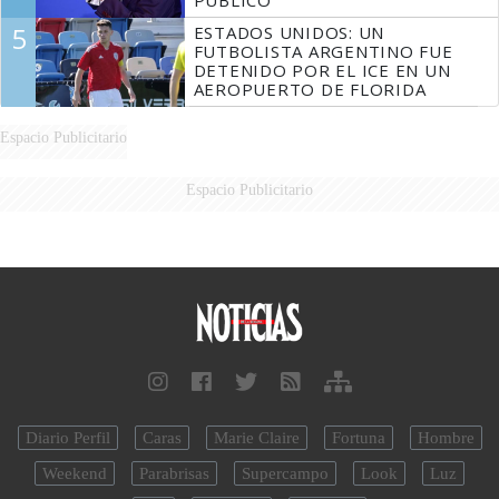
5
ESTADOS UNIDOS: UN
FUTBOLISTA ARGENTINO FUE
DETENIDO POR EL ICE EN UN
AEROPUERTO DE FLORIDA
Espacio Publicitario
Espacio Publicitario
Diario Perfil
Caras
Marie Claire
Fortuna
Hombre
Weekend
Parabrisas
Supercampo
Look
Luz