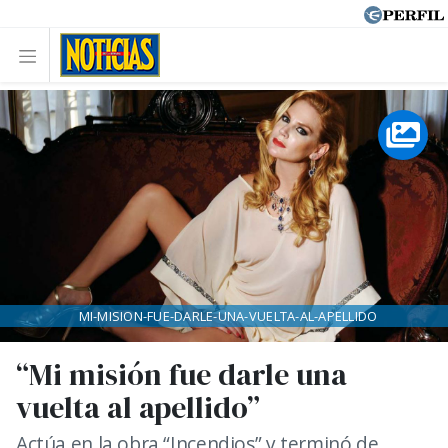
MI-MISION-FUE-DARLE-UNA-VUELTA-AL-APELLIDO
“Mi misión fue darle una
vuelta al apellido”
Actúa en la obra “Incendios” y terminó de