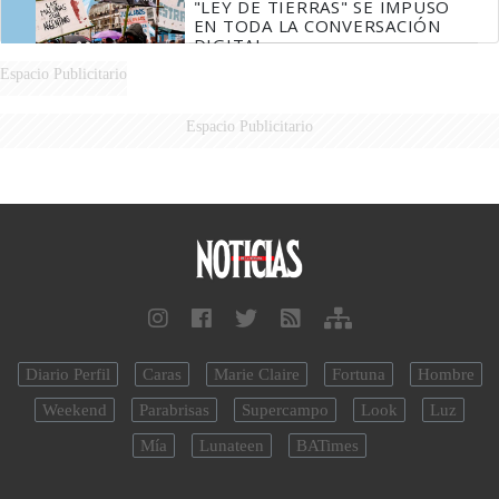
"LEY DE TIERRAS" SE IMPUSO
EN TODA LA CONVERSACIÓN
DIGITAL
Espacio Publicitario
Espacio Publicitario
Diario Perfil
Caras
Marie Claire
Fortuna
Hombre
Weekend
Parabrisas
Supercampo
Look
Luz
Mía
Lunateen
BATimes