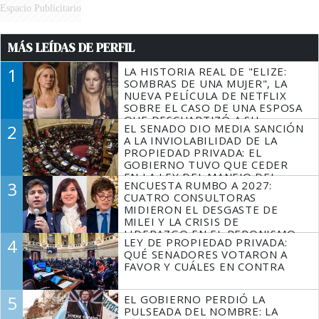
Espacio Publicitario
MÁS LEÍDAS DE PERFIL
1
LA HISTORIA REAL DE "ELIZE:
SOMBRAS DE UNA MUJER", LA
NUEVA PELÍCULA DE NETFLIX
SOBRE EL CASO DE UNA ESPOSA
QUE DESCUARTIZÓ A SU
2
EL SENADO DIO MEDIA SANCIÓN
MARIDO
A LA INVIOLABILIDAD DE LA
PROPIEDAD PRIVADA: EL
GOBIERNO TUVO QUE CEDER
EN LA LEY DEL MANEJO DEL
3
ENCUESTA RUMBO A 2027:
FUEGO
CUATRO CONSULTORAS
MIDIERON EL DESGASTE DE
MILEI Y LA CRISIS DE
LIDERAZGO EN EL PERONISMO
4
LEY DE PROPIEDAD PRIVADA:
QUÉ SENADORES VOTARON A
FAVOR Y CUÁLES EN CONTRA
5
EL GOBIERNO PERDIÓ LA
PULSEADA DEL NOMBRE: LA