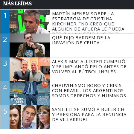
MÁS LEÍDAS
1
MARTÍN MENEM SOBRE LA
ESTRATEGIA DE CRISTINA
KIRCHNER: "NO CREO QUE
ALGUIEN DE AFUERA LE PUEDA
DECIR A LA JUSTICIA LO QUE
2
QUÉ DIJO BARDEM DE LA
TIENE QUE HACER"
INVASIÓN DE CEUTA
3
ALEXIS MAC ALLISTER CUMPLIÓ
Y SE IMPLANTÓ PELO ANTES DE
VOLVER AL FÚTBOL INGLÉS
4
CHAUVINISMO BOBO Y CRISIS
CON BRASIL: LOS ARGENTINOS
SOMOS DERECHOS Y HUMANOS
5
SANTILLI SE SUMÓ A BULLRICH
Y PRESIONA PARA LA RENUNCIA
DE VILLARRUEL