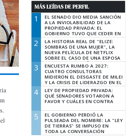
MÁS LEÍDAS DE PERFIL
1
EL SENADO DIO MEDIA SANCIÓN
A LA INVIOLABILIDAD DE LA
PROPIEDAD PRIVADA: EL
GOBIERNO TUVO QUE CEDER EN
LA LEY DEL MANEJO DEL FUEGO
2
LA HISTORIA REAL DE "ELIZE:
SOMBRAS DE UNA MUJER", LA
NUEVA PELÍCULA DE NETFLIX
SOBRE EL CASO DE UNA ESPOSA
QUE DESCUARTIZÓ A SU
3
ENCUESTA RUMBO A 2027:
MARIDO
CUATRO CONSULTORAS
MIDIERON EL DESGASTE DE MILEI
Y LA CRISIS DE LIDERAZGO EN EL
PERONISMO
ria
4
LEY DE PROPIEDAD PRIVADA:
QUÉ SENADORES VOTARON A
un
FAVOR Y CUÁLES EN CONTRA
s.
5
EL GOBIERNO PERDIÓ LA
el
PULSEADA DEL NOMBRE: LA "LEY
DE TIERRAS" SE IMPUSO EN
TODA LA CONVERSACIÓN
DIGITAL