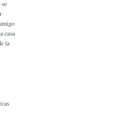
 se
r
 amigo
la casa
e la
rcas