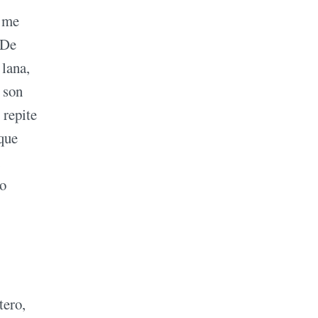
e me
 De
 lana,
 son
 repite
 que
,
mo
tero,