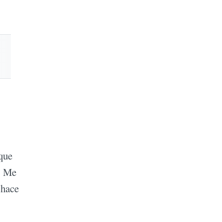
 que
. Me
 hace