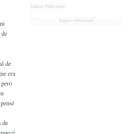
Espacio Publicitario
Espacio Publicitario
mi
 de
al de
que era
 pero
en
 pensé
s de
 empecé