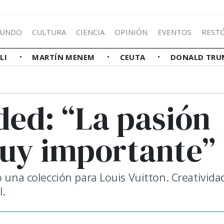
UNDO
CULTURA
CIENCIA
OPINIÓN
EVENTOS
REST
LLI
MARTÍN MENEM
CEUTA
DONALD TRU
ded: “La pasión
uy importante”
ó una colección para Louis Vuitton. Creativida
l.