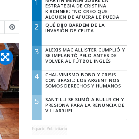
1
MARTÍN MENEM SOBRE LA
ESTRATEGIA DE CRISTINA
KIRCHNER: "NO CREO QUE
ALGUIEN DE AFUERA LE PUEDA
DECIR A LA JUSTICIA LO QUE
2
QUÉ DIJO BARDEM DE LA
TIENE QUE HACER"
INVASIÓN DE CEUTA
3
ALEXIS MAC ALLISTER CUMPLIÓ Y
SE IMPLANTÓ PELO ANTES DE
VOLVER AL FÚTBOL INGLÉS
4
CHAUVINISMO BOBO Y CRISIS
CON BRASIL: LOS ARGENTINOS
SOMOS DERECHOS Y HUMANOS
5
SANTILLI SE SUMÓ A BULLRICH Y
PRESIONA PARA LA RENUNCIA DE
VILLARRUEL
Espacio Publicitario