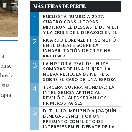
MÁS LEÍDAS DE PERFIL
1
ENCUESTA RUMBO A 2027:
CUATRO CONSULTORAS
MIDIERON EL DESGASTE DE MILEI
Y LA CRISIS DE LIDERAZGO EN EL
PERONISMO
2
RICARDO LORENZETTI SE METIÓ
EN EL DEBATE SOBRE LA
INHABILITACIÓN DE CRISTINA
 al
KIRCHNER
3
LA HISTORIA REAL DE "ELIZE:
tarse
SOMBRAS DE UNA MUJER", LA
NUEVA PELÍCULA DE NETFLIX
bre la
SOBRE EL CASO DE UNA ESPOSA
 sus
QUE DESCUARTIZÓ A SU
4
TERCERA GUERRA MUNDIAL: LA
MARIDO
INTELIGENCIA ARTIFICIAL
rapia
REVELÓ CUÁLES SERÍAN LOS
PRIMEROS PAÍSES
LATINOAMERICANOS EN SER
5
DI TULLIO IMPUGNÓ A JOAQUÍN
DERROTADOS
BENEGAS LYNCH POR UN
PRESUNTO CONFLICTO DE
INTERESES EN EL DEBATE DE LA
LEY DE TIERRAS