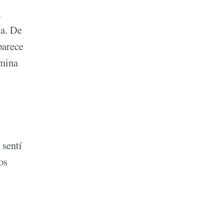
a
ia. De
parece
rmina
 sentí
os