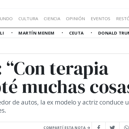
UNDO
CULTURA
CIENCIA
OPINIÓN
EVENTOS
REST
LLI
MARTÍN MENEM
CEUTA
DONALD TRU
: “Con terapia
pté muchas cosa
redor de autos, la ex modelo y actriz conduce 
es.
COMPARTÍ ESTA NOTA