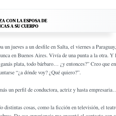
ZA CON LA ESPOSA DE
ICAS A SU CUERPO
 un jueves a un desfile en Salta, el viernes a Paraguay,
unca en Buenos Aires. Vivía de una punta a la otra. Y 
 ganás plata, todo bárbaro… ¿y entonces?” Creo que en
untarse “¿a dónde voy? ¿Qué quiero?”.
más un perfil de conductora, actriz y hasta empresaria
o distintas cosas, como la ficción en televisión, el teat
 obras. De esa experiencia me encantó el contacto con e