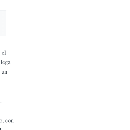
 el
llega
 un
…
ro, con
l