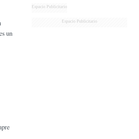
Espacio Publicitario
u
Espacio Publicitario
es un
mpre