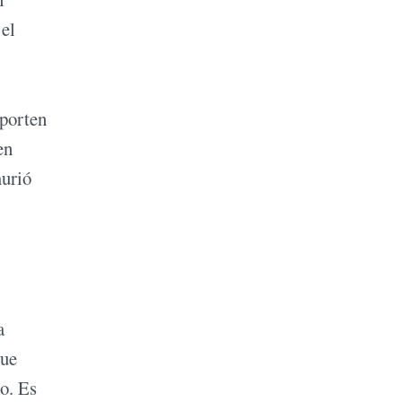
 el
mporten
en
murió
a
que
o. Es