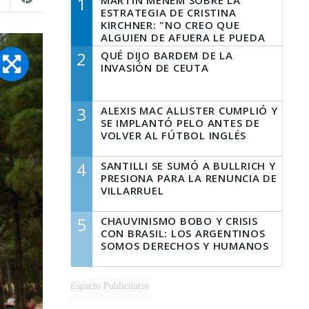
1
MARTÍN MENEM SOBRE LA
ESTRATEGIA DE CRISTINA
KIRCHNER: "NO CREO QUE
ALGUIEN DE AFUERA LE PUEDA
DECIR A LA JUSTICIA LO QUE
2
QUÉ DIJO BARDEM DE LA
TIENE QUE HACER"
INVASIÓN DE CEUTA
3
ALEXIS MAC ALLISTER CUMPLIÓ Y
SE IMPLANTÓ PELO ANTES DE
VOLVER AL FÚTBOL INGLÉS
4
SANTILLI SE SUMÓ A BULLRICH Y
PRESIONA PARA LA RENUNCIA DE
VILLARRUEL
5
CHAUVINISMO BOBO Y CRISIS
CON BRASIL: LOS ARGENTINOS
SOMOS DERECHOS Y HUMANOS
Espacio Publicitario