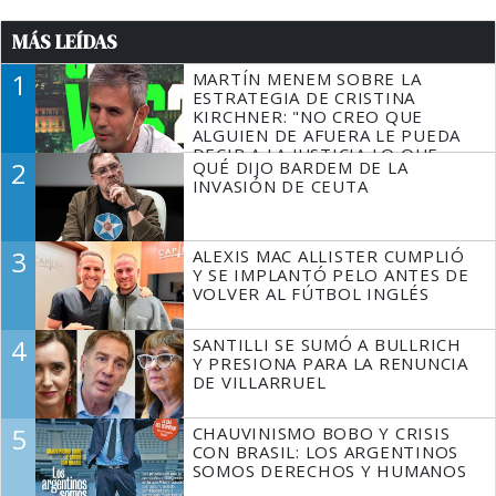
MÁS LEÍDAS
1
MARTÍN MENEM SOBRE LA
ESTRATEGIA DE CRISTINA
KIRCHNER: "NO CREO QUE
ALGUIEN DE AFUERA LE PUEDA
DECIR A LA JUSTICIA LO QUE
2
QUÉ DIJO BARDEM DE LA
TIENE QUE HACER"
INVASIÓN DE CEUTA
3
ALEXIS MAC ALLISTER CUMPLIÓ
Y SE IMPLANTÓ PELO ANTES DE
VOLVER AL FÚTBOL INGLÉS
4
SANTILLI SE SUMÓ A BULLRICH
Y PRESIONA PARA LA RENUNCIA
DE VILLARRUEL
5
CHAUVINISMO BOBO Y CRISIS
CON BRASIL: LOS ARGENTINOS
SOMOS DERECHOS Y HUMANOS