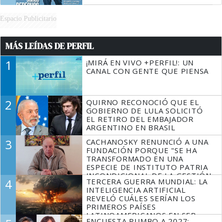
Espacio Publicitario
MÁS LEÍDAS DE PERFIL
1
¡MIRÁ EN VIVO +PERFIL!: UN
CANAL CON GENTE QUE PIENSA
2
QUIRNO RECONOCIÓ QUE EL
GOBIERNO DE LULA SOLICITÓ
EL RETIRO DEL EMBAJADOR
ARGENTINO EN BRASIL
3
CACHANOSKY RENUNCIÓ A UNA
FUNDACIÓN PORQUE "SE HA
TRANSFORMADO EN UNA
ESPECIE DE INSTITUTO PATRIA
INCONDICIONAL DE LA GESTIÓN
4
TERCERA GUERRA MUNDIAL: LA
DE MILEI"
INTELIGENCIA ARTIFICIAL
REVELÓ CUÁLES SERÍAN LOS
PRIMEROS PAÍSES
LATINOAMERICANOS EN SER
ENCUESTA RUMBO A 2027: