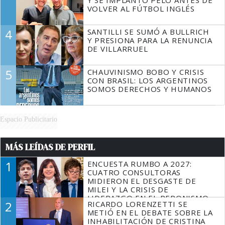
Y SE IMPLANTÓ PELO ANTES DE
VOLVER AL FÚTBOL INGLÉS
4
SANTILLI SE SUMÓ A BULLRICH
Y PRESIONA PARA LA RENUNCIA
DE VILLARRUEL
5
CHAUVINISMO BOBO Y CRISIS
CON BRASIL: LOS ARGENTINOS
SOMOS DERECHOS Y HUMANOS
Espacio Publicitario
MÁS LEÍDAS DE PERFIL
1
ENCUESTA RUMBO A 2027:
CUATRO CONSULTORAS
MIDIERON EL DESGASTE DE
MILEI Y LA CRISIS DE
LIDERAZGO EN EL PERONISMO
2
RICARDO LORENZETTI SE
METIÓ EN EL DEBATE SOBRE LA
INHABILITACIÓN DE CRISTINA