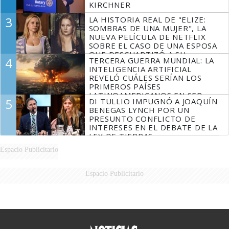
KIRCHNER
3
LA HISTORIA REAL DE "ELIZE:
SOMBRAS DE UNA MUJER", LA
NUEVA PELÍCULA DE NETFLIX
SOBRE EL CASO DE UNA ESPOSA
QUE DESCUARTIZÓ A SU
4
TERCERA GUERRA MUNDIAL: LA
MARIDO
INTELIGENCIA ARTIFICIAL
REVELÓ CUÁLES SERÍAN LOS
PRIMEROS PAÍSES
LATINOAMERICANOS EN SER
5
DI TULLIO IMPUGNÓ A JOAQUÍN
DERROTADOS
BENEGAS LYNCH POR UN
PRESUNTO CONFLICTO DE
INTERESES EN EL DEBATE DE LA
LEY DE TIERRAS
Espacio Publicitario
Espacio Publicitario