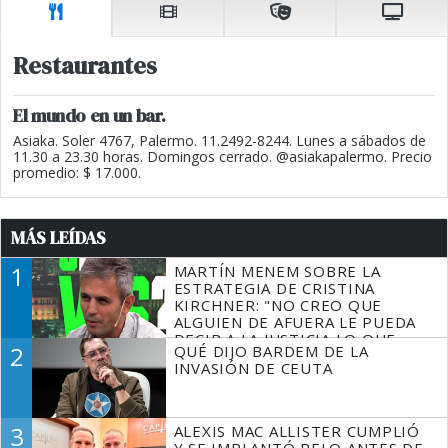
Restaurantes
El mundo en un bar.
Asiaka. Soler 4767, Palermo. 11.2492-8244. Lunes a sábados de
11.30 a 23.30 horas. Domingos cerrado. @asiakapalermo. Precio
promedio: $ 17.000.
MÁS LEÍDAS
1
MARTÍN MENEM SOBRE LA
ESTRATEGIA DE CRISTINA
KIRCHNER: "NO CREO QUE
ALGUIEN DE AFUERA LE PUEDA
DECIR A LA JUSTICIA LO QUE
2
QUÉ DIJO BARDEM DE LA
TIENE QUE HACER"
INVASIÓN DE CEUTA
3
ALEXIS MAC ALLISTER CUMPLIÓ