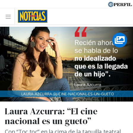
LAURA-AZCURRA-EL-CINE-NACIONAL-ES-UN-GUETO
Laura Azcurra: “El cine
nacional es un gueto”
Con “Toc toc” en la cima de la taquilla teatral,