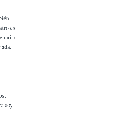
bién
atro es
cenario
nada.
os,
yo soy