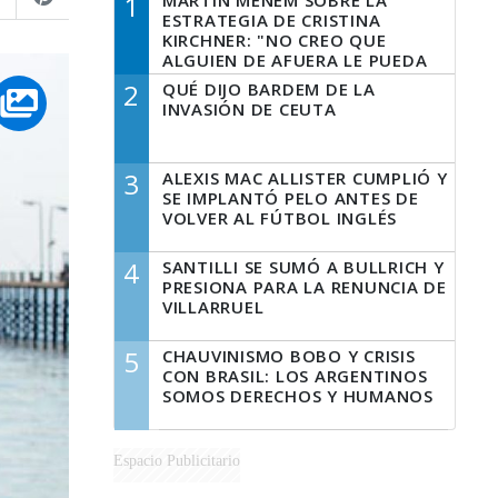
1
MARTÍN MENEM SOBRE LA
ESTRATEGIA DE CRISTINA
KIRCHNER: "NO CREO QUE
ALGUIEN DE AFUERA LE PUEDA
DECIR A LA JUSTICIA LO QUE
2
QUÉ DIJO BARDEM DE LA
TIENE QUE HACER"
INVASIÓN DE CEUTA
3
ALEXIS MAC ALLISTER CUMPLIÓ Y
SE IMPLANTÓ PELO ANTES DE
VOLVER AL FÚTBOL INGLÉS
4
SANTILLI SE SUMÓ A BULLRICH Y
PRESIONA PARA LA RENUNCIA DE
VILLARRUEL
5
CHAUVINISMO BOBO Y CRISIS
CON BRASIL: LOS ARGENTINOS
SOMOS DERECHOS Y HUMANOS
Espacio Publicitario