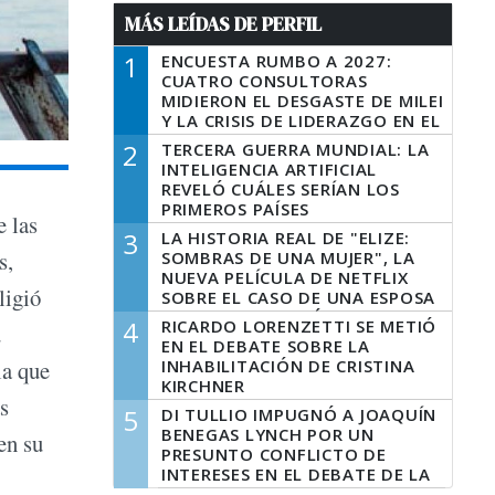
MÁS LEÍDAS DE PERFIL
1
ENCUESTA RUMBO A 2027:
CUATRO CONSULTORAS
MIDIERON EL DESGASTE DE MILEI
Y LA CRISIS DE LIDERAZGO EN EL
PERONISMO
2
TERCERA GUERRA MUNDIAL: LA
INTELIGENCIA ARTIFICIAL
REVELÓ CUÁLES SERÍAN LOS
PRIMEROS PAÍSES
e las
LATINOAMERICANOS EN SER
3
LA HISTORIA REAL DE "ELIZE:
DERROTADOS
s,
SOMBRAS DE UNA MUJER", LA
NUEVA PELÍCULA DE NETFLIX
ligió
SOBRE EL CASO DE UNA ESPOSA
QUE DESCUARTIZÓ A SU
4
RICARDO LORENZETTI SE METIÓ
u
MARIDO
EN EL DEBATE SOBRE LA
INHABILITACIÓN DE CRISTINA
la que
KIRCHNER
s
5
DI TULLIO IMPUGNÓ A JOAQUÍN
BENEGAS LYNCH POR UN
en su
PRESUNTO CONFLICTO DE
INTERESES EN EL DEBATE DE LA
LEY DE TIERRAS