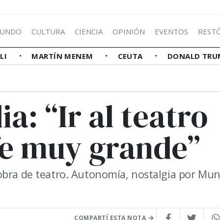
UNDO
CULTURA
CIENCIA
OPINIÓN
EVENTOS
REST
LLI
MARTÍN MENEM
CEUTA
DONALD TRU
a: “Ir al teatro
fe muy grande”
obra de teatro. Autonomía, nostalgia por Mun
COMPARTÍ ESTA NOTA