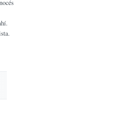
onocés
hí.
sta.