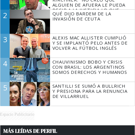
ALGUIEN DE AFUERA LE PUEDA
DECIR A LA JUSTICIA LO QUE
2
QUÉ DIJO BARDEM DE LA
TIENE QUE HACER"
INVASIÓN DE CEUTA
3
ALEXIS MAC ALLISTER CUMPLIÓ
Y SE IMPLANTÓ PELO ANTES DE
VOLVER AL FÚTBOL INGLÉS
4
CHAUVINISMO BOBO Y CRISIS
CON BRASIL: LOS ARGENTINOS
SOMOS DERECHOS Y HUMANOS
5
SANTILLI SE SUMÓ A BULLRICH
Y PRESIONA PARA LA RENUNCIA
DE VILLARRUEL
Espacio Publicitario
MÁS LEÍDAS DE PERFIL