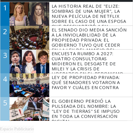
1
LA HISTORIA REAL DE "ELIZE:
SOMBRAS DE UNA MUJER", LA
NUEVA PELÍCULA DE NETFLIX
SOBRE EL CASO DE UNA ESPOSA
QUE DESCUARTIZÓ A SU
2
EL SENADO DIO MEDIA SANCIÓN
MARIDO
A LA INVIOLABILIDAD DE LA
PROPIEDAD PRIVADA: EL
GOBIERNO TUVO QUE CEDER
EN LA LEY DEL MANEJO DEL
3
ENCUESTA RUMBO A 2027:
FUEGO
CUATRO CONSULTORAS
MIDIERON EL DESGASTE DE
MILEI Y LA CRISIS DE
LIDERAZGO EN EL PERONISMO
4
LEY DE PROPIEDAD PRIVADA:
QUÉ SENADORES VOTARON A
FAVOR Y CUÁLES EN CONTRA
5
EL GOBIERNO PERDIÓ LA
PULSEADA DEL NOMBRE: LA
"LEY DE TIERRAS" SE IMPUSO
EN TODA LA CONVERSACIÓN
DIGITAL
Espacio Publicitario