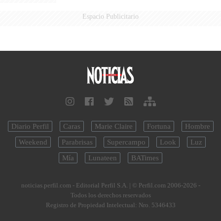
Espacio Publicitario
Diario Perfil
Caras
Marie Claire
Fortuna
Hombre
Weekend
Parabrisas
Supercampo
Look
Luz
Mía
Lunateen
BATimes
noticias.perfil.com - Editorial Perfil S.A.
| © Perfil.com 2006-2026 -
Todos los derechos reservados
Registro de Propiedad Intelectual: Nro. 5346433