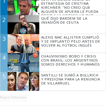
1
ESTRATEGIA DE CRISTINA
KIRCHNER: "NO CREO QUE
ALGUIEN DE AFUERA LE PUEDA
DECIR A LA JUSTICIA LO QUE
2
QUÉ DIJO BARDEM DE LA
TIENE QUE HACER"
INVASIÓN DE CEUTA
3
ALEXIS MAC ALLISTER CUMPLIÓ
Y SE IMPLANTÓ PELO ANTES DE
VOLVER AL FÚTBOL INGLÉS
4
CHAUVINISMO BOBO Y CRISIS
CON BRASIL: LOS ARGENTINOS
SOMOS DERECHOS Y HUMANOS
5
SANTILLI SE SUMÓ A BULLRICH
Y PRESIONA PARA LA RENUNCIA
DE VILLARRUEL
Espacio Publicitario