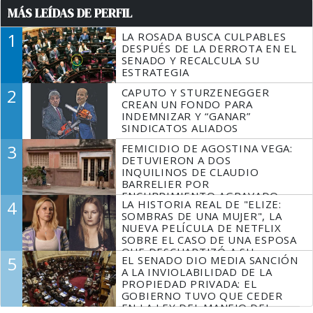
MÁS LEÍDAS DE PERFIL
1
LA ROSADA BUSCA CULPABLES
DESPUÉS DE LA DERROTA EN EL
SENADO Y RECALCULA SU
ESTRATEGIA
2
CAPUTO Y STURZENEGGER
CREAN UN FONDO PARA
INDEMNIZAR Y “GANAR”
SINDICATOS ALIADOS
3
FEMICIDIO DE AGOSTINA VEGA:
DETUVIERON A DOS
INQUILINOS DE CLAUDIO
BARRELIER POR
ENCUBRIMIENTO AGRAVADO
4
LA HISTORIA REAL DE "ELIZE:
SOMBRAS DE UNA MUJER", LA
NUEVA PELÍCULA DE NETFLIX
SOBRE EL CASO DE UNA ESPOSA
QUE DESCUARTIZÓ A SU
5
EL SENADO DIO MEDIA SANCIÓN
MARIDO
A LA INVIOLABILIDAD DE LA
PROPIEDAD PRIVADA: EL
GOBIERNO TUVO QUE CEDER
EN LA LEY DEL MANEJO DEL