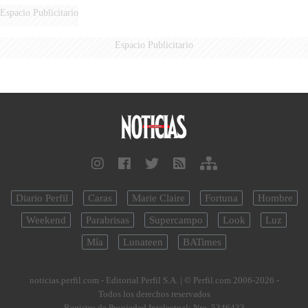
FUEGO
Espacio Publicitario
Espacio Publicitario
Diario Perfil
Caras
Marie Claire
Fortuna
Hombre
Weekend
Parabrisas
Supercampo
Look
Luz
Mía
Lunateen
BATimes
noticias.perfil.com - Editorial Perfil S.A.
| © Perfil.com 2006-2026 -
Todos los derechos reservados
Registro de Propiedad Intelectual: Nro. 5346433