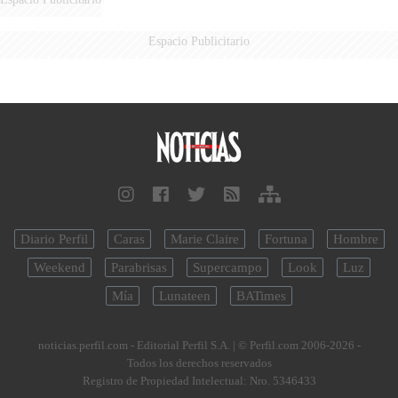
Espacio Publicitario
Diario Perfil
Caras
Marie Claire
Fortuna
Hombre
Weekend
Parabrisas
Supercampo
Look
Luz
Mía
Lunateen
BATimes
noticias.perfil.com - Editorial Perfil S.A.
| © Perfil.com 2006-2026 -
Todos los derechos reservados
Registro de Propiedad Intelectual: Nro. 5346433