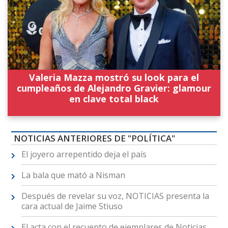
Valeria Mazza mostró su look para el
cumpleaños de Alejandro Gravier: glamour
en clave total black
NOTICIAS ANTERIORES DE "POLÍTICA"
El joyero arrepentido deja el país
La bala que mató a Nisman
Después de revelar su voz, NOTICIAS presenta la
cara actual de Jaime Stiuso
El acta con el recuento de ejemplares de Noticias