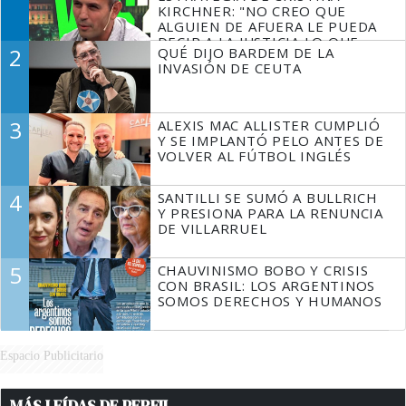
KIRCHNER: "NO CREO QUE
ALGUIEN DE AFUERA LE PUEDA
DECIR A LA JUSTICIA LO QUE
2
QUÉ DIJO BARDEM DE LA
TIENE QUE HACER"
INVASIÓN DE CEUTA
3
ALEXIS MAC ALLISTER CUMPLIÓ
Y SE IMPLANTÓ PELO ANTES DE
VOLVER AL FÚTBOL INGLÉS
4
SANTILLI SE SUMÓ A BULLRICH
Y PRESIONA PARA LA RENUNCIA
DE VILLARRUEL
5
CHAUVINISMO BOBO Y CRISIS
CON BRASIL: LOS ARGENTINOS
SOMOS DERECHOS Y HUMANOS
Espacio Publicitario
MÁS LEÍDAS DE PERFIL