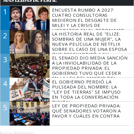
1
ENCUESTA RUMBO A 2027:
CUATRO CONSULTORAS
MIDIERON EL DESGASTE DE
MILEI Y LA CRISIS DE
LIDERAZGO EN EL PERONISMO
2
LA HISTORIA REAL DE "ELIZE:
SOMBRAS DE UNA MUJER", LA
NUEVA PELÍCULA DE NETFLIX
SOBRE EL CASO DE UNA ESPOSA
QUE DESCUARTIZÓ A SU
3
EL SENADO DIO MEDIA SANCIÓN
MARIDO
A LA INVIOLABILIDAD DE LA
PROPIEDAD PRIVADA: EL
GOBIERNO TUVO QUE CEDER
EN LA LEY DEL MANEJO DEL
4
EL GOBIERNO PERDIÓ LA
FUEGO
PULSEADA DEL NOMBRE: LA
"LEY DE TIERRAS" SE IMPUSO
EN TODA LA CONVERSACIÓN
DIGITAL
5
LEY DE PROPIEDAD PRIVADA:
QUÉ SENADORES VOTARON A
FAVOR Y CUÁLES EN CONTRA
Espacio Publicitario