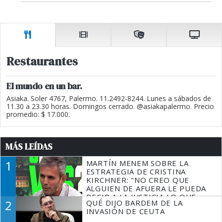
Restaurantes
El mundo en un bar.
Asiaka. Soler 4767, Palermo. 11.2492-8244. Lunes a sábados de
11.30 a 23.30 horas. Domingos cerrado. @asiakapalermo. Precio
promedio: $ 17.000.
MÁS LEÍDAS
1
MARTÍN MENEM SOBRE LA
ESTRATEGIA DE CRISTINA
KIRCHNER: "NO CREO QUE
ALGUIEN DE AFUERA LE PUEDA
DECIR A LA JUSTICIA LO QUE
2
QUÉ DIJO BARDEM DE LA
TIENE QUE HACER"
INVASIÓN DE CEUTA