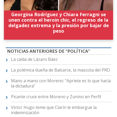
Georgina Rodríguez y Chiara Ferragni se
unen contra el heroin chic, el regreso de la
delgadez extrema y la presión por bajar de
peso
NOTICIAS ANTERIORES DE "POLÍTICA"
La caída de Lázaro Báez
La polémica dueña de Balcarce, la mascota del PRO
Mano a mano con Moreno: “Apriete es lo que hacía
la dictadura”
Picante cruce entre Moreno y Zunino en Perfil
Víctor Hugo teme que Clarín le embargue la
indemnización