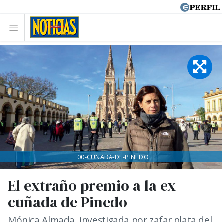
00-CUNADA-DE-PINEDO
El extraño premio a la ex
cuñada de Pinedo
Mónica Almada, investigada por zafar plata del