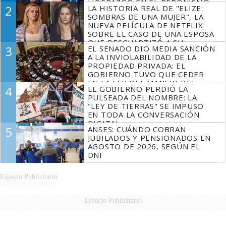
LIDERAZGO EN EL PERONISMO
2
LA HISTORIA REAL DE "ELIZE:
SOMBRAS DE UNA MUJER", LA
NUEVA PELÍCULA DE NETFLIX
SOBRE EL CASO DE UNA ESPOSA
QUE DESCUARTIZÓ A SU
3
EL SENADO DIO MEDIA SANCIÓN
MARIDO
A LA INVIOLABILIDAD DE LA
PROPIEDAD PRIVADA: EL
GOBIERNO TUVO QUE CEDER
EN LA LEY DEL MANEJO DEL
4
EL GOBIERNO PERDIÓ LA
FUEGO
PULSEADA DEL NOMBRE: LA
"LEY DE TIERRAS" SE IMPUSO
EN TODA LA CONVERSACIÓN
DIGITAL
5
ANSES: CUÁNDO COBRAN
JUBILADOS Y PENSIONADOS EN
AGOSTO DE 2026, SEGÚN EL
DNI
Espacio Publicitario
Espacio Publicitario