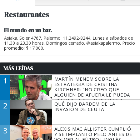
Restaurantes
El mundo en un bar.
Asiaka. Soler 4767, Palermo. 11.2492-8244. Lunes a sábados de
11.30 a 23.30 horas. Domingos cerrado. @asiakapalermo. Precio
promedio: $ 17.000.
MÁS LEÍDAS
1
MARTÍN MENEM SOBRE LA
ESTRATEGIA DE CRISTINA
KIRCHNER: "NO CREO QUE
ALGUIEN DE AFUERA LE PUEDA
DECIR A LA JUSTICIA LO QUE
2
QUÉ DIJO BARDEM DE LA
TIENE QUE HACER"
INVASIÓN DE CEUTA
3
ALEXIS MAC ALLISTER CUMPLIÓ
Y SE IMPLANTÓ PELO ANTES DE
VOLVER AL FÚTBOL INGLÉS