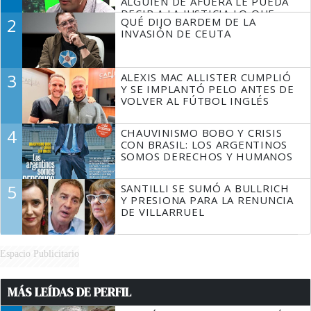
ALGUIEN DE AFUERA LE PUEDA
DECIR A LA JUSTICIA LO QUE
2
QUÉ DIJO BARDEM DE LA
TIENE QUE HACER"
INVASIÓN DE CEUTA
3
ALEXIS MAC ALLISTER CUMPLIÓ
Y SE IMPLANTÓ PELO ANTES DE
VOLVER AL FÚTBOL INGLÉS
4
CHAUVINISMO BOBO Y CRISIS
CON BRASIL: LOS ARGENTINOS
SOMOS DERECHOS Y HUMANOS
5
SANTILLI SE SUMÓ A BULLRICH
Y PRESIONA PARA LA RENUNCIA
DE VILLARRUEL
Espacio Publicitario
MÁS LEÍDAS DE PERFIL