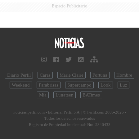
Espacio Publicitario
Diario Perfil
Caras
Marie Claire
Fortuna
Hombre
Weekend
Parabrisas
Supercampo
Look
Luz
Mía
Lunateen
BATimes
noticias.perfil.com - Editorial Perfil S.A.
| © Perfil.com 2006-2026 -
Todos los derechos reservados
Registro de Propiedad Intelectual: Nro. 5346433