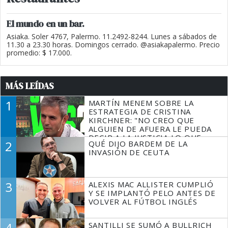
El mundo en un bar.
Asiaka. Soler 4767, Palermo. 11.2492-8244. Lunes a sábados de
11.30 a 23.30 horas. Domingos cerrado. @asiakapalermo. Precio
promedio: $ 17.000.
MÁS LEÍDAS
1
MARTÍN MENEM SOBRE LA
ESTRATEGIA DE CRISTINA
KIRCHNER: "NO CREO QUE
ALGUIEN DE AFUERA LE PUEDA
DECIR A LA JUSTICIA LO QUE
2
QUÉ DIJO BARDEM DE LA
TIENE QUE HACER"
INVASIÓN DE CEUTA
3
ALEXIS MAC ALLISTER CUMPLIÓ
Y SE IMPLANTÓ PELO ANTES DE
VOLVER AL FÚTBOL INGLÉS
4
SANTILLI SE SUMÓ A BULLRICH