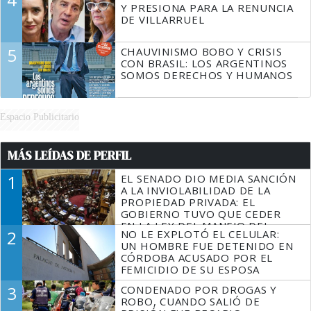
Y PRESIONA PARA LA RENUNCIA
DE VILLARRUEL
5
CHAUVINISMO BOBO Y CRISIS
CON BRASIL: LOS ARGENTINOS
SOMOS DERECHOS Y HUMANOS
Espacio Publicitario
MÁS LEÍDAS DE PERFIL
1
EL SENADO DIO MEDIA SANCIÓN
A LA INVIOLABILIDAD DE LA
PROPIEDAD PRIVADA: EL
GOBIERNO TUVO QUE CEDER
EN LA LEY DEL MANEJO DEL
2
NO LE EXPLOTÓ EL CELULAR:
FUEGO
UN HOMBRE FUE DETENIDO EN
CÓRDOBA ACUSADO POR EL
FEMICIDIO DE SU ESPOSA
3
CONDENADO POR DROGAS Y
ROBO, CUANDO SALIÓ DE