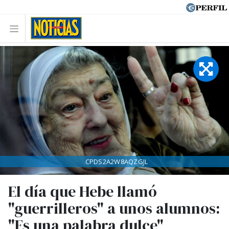
CPDS2A2W8AQZGJL
El día que Hebe llamó
"guerrilleros" a unos alumnos:
"Es una palabra dulce"