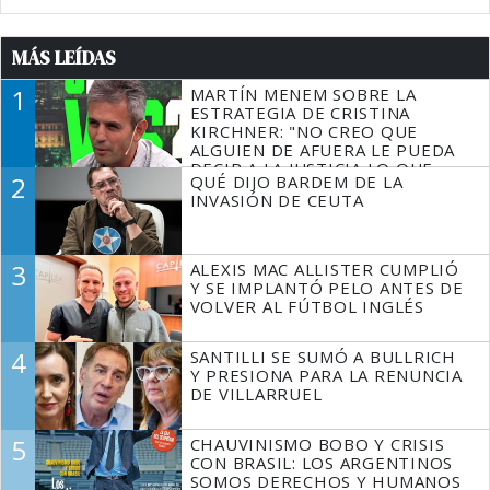
MÁS LEÍDAS
1
MARTÍN MENEM SOBRE LA
ESTRATEGIA DE CRISTINA
KIRCHNER: "NO CREO QUE
ALGUIEN DE AFUERA LE PUEDA
DECIR A LA JUSTICIA LO QUE
2
QUÉ DIJO BARDEM DE LA
TIENE QUE HACER"
INVASIÓN DE CEUTA
3
ALEXIS MAC ALLISTER CUMPLIÓ
Y SE IMPLANTÓ PELO ANTES DE
VOLVER AL FÚTBOL INGLÉS
4
SANTILLI SE SUMÓ A BULLRICH
Y PRESIONA PARA LA RENUNCIA
DE VILLARRUEL
5
CHAUVINISMO BOBO Y CRISIS
CON BRASIL: LOS ARGENTINOS
SOMOS DERECHOS Y HUMANOS