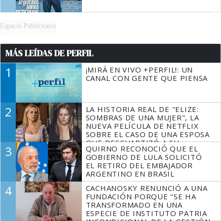
Espacio Publicitario
MÁS LEÍDAS DE PERFIL
1
¡MIRÁ EN VIVO +PERFIL!: UN
CANAL CON GENTE QUE PIENSA
2
LA HISTORIA REAL DE "ELIZE:
SOMBRAS DE UNA MUJER", LA
NUEVA PELÍCULA DE NETFLIX
SOBRE EL CASO DE UNA ESPOSA
QUE DESCUARTIZÓ A SU
3
QUIRNO RECONOCIÓ QUE EL
MARIDO
GOBIERNO DE LULA SOLICITÓ
EL RETIRO DEL EMBAJADOR
ARGENTINO EN BRASIL
4
CACHANOSKY RENUNCIÓ A UNA
FUNDACIÓN PORQUE "SE HA
TRANSFORMADO EN UNA
ESPECIE DE INSTITUTO PATRIA