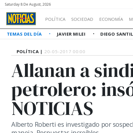
Saturday 8 De August, 2026
POLÍTICA
SOCIEDAD
ECONOMÍA
M
TEMAS DEL DÍA
JAVIER MILEI
DIEGO SANTI
POLÍTICA |
20-05-2017 00:00
Allanan a sind
petrolero: ins
NOTICIAS
Alberto Roberti es investigado por sospec
maneja. Respuestas increíbles.