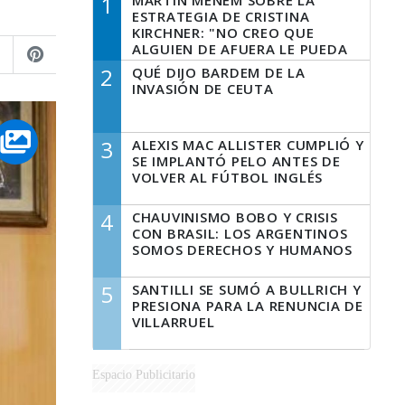
1
MARTÍN MENEM SOBRE LA
ESTRATEGIA DE CRISTINA
KIRCHNER: "NO CREO QUE
ALGUIEN DE AFUERA LE PUEDA
DECIR A LA JUSTICIA LO QUE
2
QUÉ DIJO BARDEM DE LA
TIENE QUE HACER"
INVASIÓN DE CEUTA
3
ALEXIS MAC ALLISTER CUMPLIÓ Y
SE IMPLANTÓ PELO ANTES DE
VOLVER AL FÚTBOL INGLÉS
4
CHAUVINISMO BOBO Y CRISIS
CON BRASIL: LOS ARGENTINOS
SOMOS DERECHOS Y HUMANOS
5
SANTILLI SE SUMÓ A BULLRICH Y
PRESIONA PARA LA RENUNCIA DE
VILLARRUEL
Espacio Publicitario