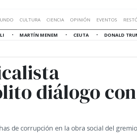
UNDO
CULTURA
CIENCIA
OPINIÓN
EVENTOS
REST
LLI
MARTÍN MENEM
CEUTA
DONALD TRU
icalista
ólito diálogo con
has de corrupción en la obra social del gremi