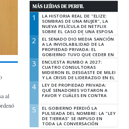
MÁS LEÍDAS DE PERFIL
1
LA HISTORIA REAL DE "ELIZE:
SOMBRAS DE UNA MUJER", LA
NUEVA PELÍCULA DE NETFLIX
SOBRE EL CASO DE UNA ESPOSA
QUE DESCUARTIZÓ A SU
2
EL SENADO DIO MEDIA SANCIÓN
MARIDO
A LA INVIOLABILIDAD DE LA
PROPIEDAD PRIVADA: EL
GOBIERNO TUVO QUE CEDER EN
LA LEY DEL MANEJO DEL FUEGO
3
ENCUESTA RUMBO A 2027:
CUATRO CONSULTORAS
MIDIERON EL DESGASTE DE MILEI
o
Y LA CRISIS DE LIDERAZGO EN EL
PERONISMO
4
LEY DE PROPIEDAD PRIVADA:
QUÉ SENADORES VOTARON A
sa al
FAVOR Y CUÁLES EN CONTRA
ordenó
5
EL GOBIERNO PERDIÓ LA
PULSEADA DEL NOMBRE: LA "LEY
DE TIERRAS" SE IMPUSO EN
TODA LA CONVERSACIÓN
DIGITAL