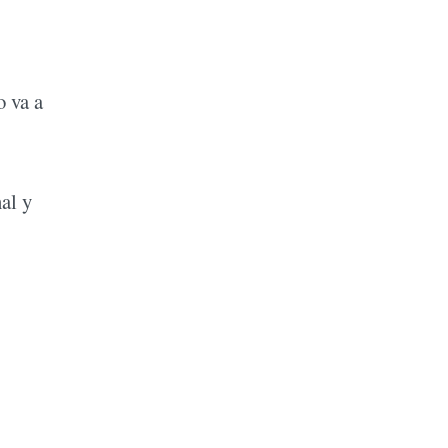
o va a
al y