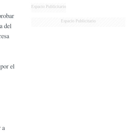
Espacio Publicitario
probar
Espacio Publicitario
a del
resa
 por el
 a