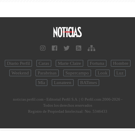
Diario Perfil
Caras
Marie Claire
Fortuna
Hombre
Weekend
Parabrisas
Supercampo
Look
Luz
Mía
Lunateen
BATimes
noticias.perfil.com - Editorial Perfil S.A.
| © Perfil.com 2006-2026 -
Todos los derechos reservados
Registro de Propiedad Intelectual: Nro. 5346433