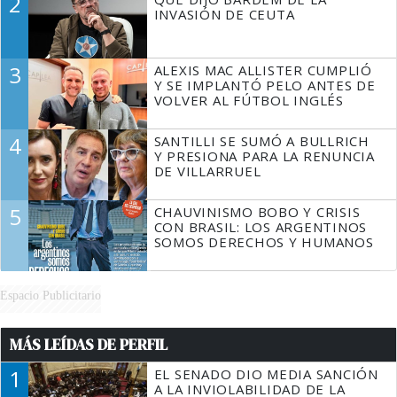
2
TIENE QUE HACER"
INVASIÓN DE CEUTA
3
ALEXIS MAC ALLISTER CUMPLIÓ
Y SE IMPLANTÓ PELO ANTES DE
VOLVER AL FÚTBOL INGLÉS
4
SANTILLI SE SUMÓ A BULLRICH
Y PRESIONA PARA LA RENUNCIA
DE VILLARRUEL
5
CHAUVINISMO BOBO Y CRISIS
CON BRASIL: LOS ARGENTINOS
SOMOS DERECHOS Y HUMANOS
Espacio Publicitario
MÁS LEÍDAS DE PERFIL
1
EL SENADO DIO MEDIA SANCIÓN
A LA INVIOLABILIDAD DE LA