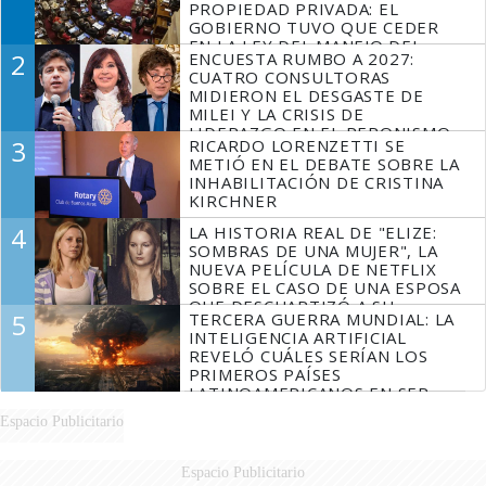
PROPIEDAD PRIVADA: EL
GOBIERNO TUVO QUE CEDER
EN LA LEY DEL MANEJO DEL
2
ENCUESTA RUMBO A 2027:
FUEGO
CUATRO CONSULTORAS
MIDIERON EL DESGASTE DE
MILEI Y LA CRISIS DE
LIDERAZGO EN EL PERONISMO
3
RICARDO LORENZETTI SE
METIÓ EN EL DEBATE SOBRE LA
INHABILITACIÓN DE CRISTINA
KIRCHNER
4
LA HISTORIA REAL DE "ELIZE:
SOMBRAS DE UNA MUJER", LA
NUEVA PELÍCULA DE NETFLIX
SOBRE EL CASO DE UNA ESPOSA
QUE DESCUARTIZÓ A SU
5
TERCERA GUERRA MUNDIAL: LA
MARIDO
INTELIGENCIA ARTIFICIAL
REVELÓ CUÁLES SERÍAN LOS
PRIMEROS PAÍSES
LATINOAMERICANOS EN SER
DERROTADOS
Espacio Publicitario
Espacio Publicitario