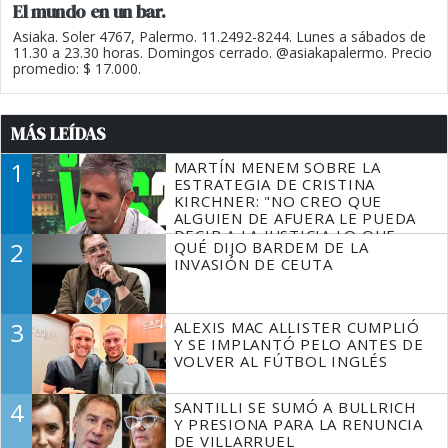
El mundo en un bar.
Asiaka. Soler 4767, Palermo. 11.2492-8244. Lunes a sábados de
11.30 a 23.30 horas. Domingos cerrado. @asiakapalermo. Precio
promedio: $ 17.000.
MÁS LEÍDAS
1
MARTÍN MENEM SOBRE LA
ESTRATEGIA DE CRISTINA
KIRCHNER: "NO CREO QUE
ALGUIEN DE AFUERA LE PUEDA
DECIR A LA JUSTICIA LO QUE
2
QUÉ DIJO BARDEM DE LA
TIENE QUE HACER"
INVASIÓN DE CEUTA
3
ALEXIS MAC ALLISTER CUMPLIÓ
Y SE IMPLANTÓ PELO ANTES DE
VOLVER AL FÚTBOL INGLÉS
4
SANTILLI SE SUMÓ A BULLRICH
Y PRESIONA PARA LA RENUNCIA
DE VILLARRUEL