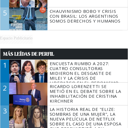
5
CHAUVINISMO BOBO Y CRISIS
CON BRASIL: LOS ARGENTINOS
SOMOS DERECHOS Y HUMANOS
Espacio Publicitario
MÁS LEÍDAS DE PERFIL
1
ENCUESTA RUMBO A 2027:
CUATRO CONSULTORAS
MIDIERON EL DESGASTE DE
MILEI Y LA CRISIS DE
LIDERAZGO EN EL PERONISMO
2
RICARDO LORENZETTI SE
METIÓ EN EL DEBATE SOBRE LA
INHABILITACIÓN DE CRISTINA
KIRCHNER
3
LA HISTORIA REAL DE "ELIZE:
SOMBRAS DE UNA MUJER", LA
NUEVA PELÍCULA DE NETFLIX
SOBRE EL CASO DE UNA ESPOSA