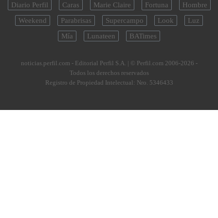
Diario Perfil
Caras
Marie Claire
Fortuna
Hombre
Weekend
Parabrisas
Supercampo
Look
Luz
Mía
Lunateen
BATimes
noticias.perfil.com - Editorial Perfil S.A.
| © Perfil.com 2006-2026 -
Todos los derechos reservados
Registro de Propiedad Intelectual: Nro. 5346433