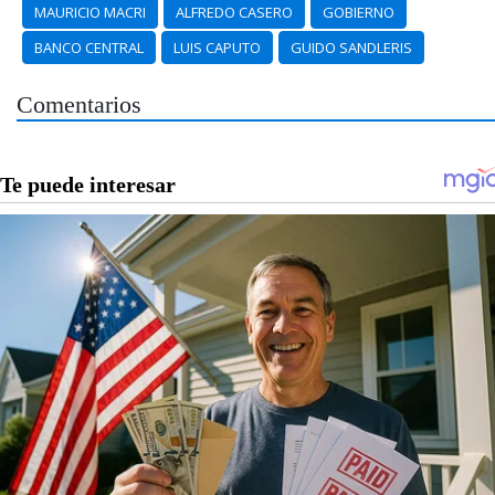
MAURICIO MACRI
ALFREDO CASERO
GOBIERNO
BANCO CENTRAL
LUIS CAPUTO
GUIDO SANDLERIS
Comentarios