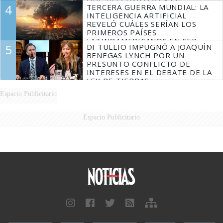
QUE DESCUARTIZÓ A SU
4
TERCERA GUERRA MUNDIAL: LA
MARIDO
INTELIGENCIA ARTIFICIAL
REVELÓ CUÁLES SERÍAN LOS
PRIMEROS PAÍSES
LATINOAMERICANOS EN SER
5
DI TULLIO IMPUGNÓ A JOAQUÍN
DERROTADOS
BENEGAS LYNCH POR UN
PRESUNTO CONFLICTO DE
INTERESES EN EL DEBATE DE LA
LEY DE TIERRAS
Espacio Publicitario
Espacio Publicitario