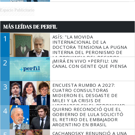
Espacio Publicitario
MÁS LEÍDAS DE PERFIL
1
ASÍS: "LA MOVIDA
INTERNACIONAL DE LA
DOCTORA TENSIONA LA PUGNA
INTERNA DEL PERONISMO DE
LA PROVINCIA DEL PECADO"
2
¡MIRÁ EN VIVO +PERFIL!: UN
CANAL CON GENTE QUE PIENSA
3
ENCUESTA RUMBO A 2027:
CUATRO CONSULTORAS
MIDIERON EL DESGASTE DE
MILEI Y LA CRISIS DE
LIDERAZGO EN EL PERONISMO
4
QUIRNO RECONOCIÓ QUE EL
GOBIERNO DE LULA SOLICITÓ
EL RETIRO DEL EMBAJADOR
ARGENTINO EN BRASIL
5
CACHANOSKY RENUNCIÓ A UNA