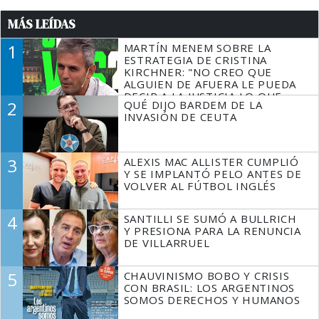
MÁS LEÍDAS
1
MARTÍN MENEM SOBRE LA
ESTRATEGIA DE CRISTINA
KIRCHNER: "NO CREO QUE
ALGUIEN DE AFUERA LE PUEDA
DECIR A LA JUSTICIA LO QUE
2
QUÉ DIJO BARDEM DE LA
TIENE QUE HACER"
INVASIÓN DE CEUTA
3
ALEXIS MAC ALLISTER CUMPLIÓ
Y SE IMPLANTÓ PELO ANTES DE
VOLVER AL FÚTBOL INGLÉS
4
SANTILLI SE SUMÓ A BULLRICH
Y PRESIONA PARA LA RENUNCIA
DE VILLARRUEL
5
CHAUVINISMO BOBO Y CRISIS
CON BRASIL: LOS ARGENTINOS
SOMOS DERECHOS Y HUMANOS