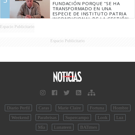
FUNDACIÓN PORQUE "SE HA
TRANSFORMADO EN UNA
ESPECIE DE INSTITUTO PATRIA
INCONDICIONAL DE LA GESTIÓN
DE MILEI"
Espacio Publicitario
Espacio Publicitario
Diario Perfil
Caras
Marie Claire
Fortuna
Hombre
Weekend
Parabrisas
Supercampo
Look
Luz
Mía
Lunateen
BATimes