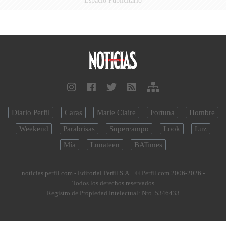
Espacio Publicitario
Diario Perfil
Caras
Marie Claire
Fortuna
Hombre
Weekend
Parabrisas
Supercampo
Look
Luz
Mía
Lunateen
BATimes
noticias.perfil.com - Editorial Perfil S.A.
| © Perfil.com 2006-2026 -
Todos los derechos reservados
Registro de Propiedad Intelectual: Nro. 5346433