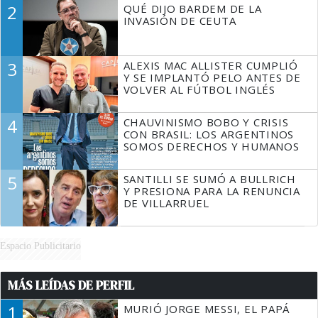
DECIR A LA JUSTICIA LO QUE
2
QUÉ DIJO BARDEM DE LA
TIENE QUE HACER"
INVASIÓN DE CEUTA
3
ALEXIS MAC ALLISTER CUMPLIÓ
Y SE IMPLANTÓ PELO ANTES DE
VOLVER AL FÚTBOL INGLÉS
4
CHAUVINISMO BOBO Y CRISIS
CON BRASIL: LOS ARGENTINOS
SOMOS DERECHOS Y HUMANOS
5
SANTILLI SE SUMÓ A BULLRICH
Y PRESIONA PARA LA RENUNCIA
DE VILLARRUEL
Espacio Publicitario
MÁS LEÍDAS DE PERFIL
1
MURIÓ JORGE MESSI, EL PAPÁ