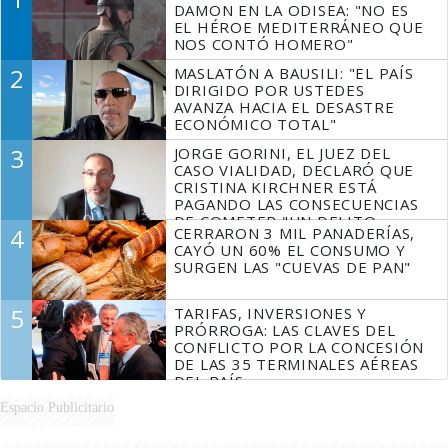
DAMON EN LA ODISEA: "NO ES
EL HÉROE MEDITERRÁNEO QUE
NOS CONTÓ HOMERO"
2
MASLATÓN A BAUSILI: "EL PAÍS
DIRIGIDO POR USTEDES
AVANZA HACIA EL DESASTRE
ECONÓMICO TOTAL"
3
JORGE GORINI, EL JUEZ DEL
CASO VIALIDAD, DECLARÓ QUE
CRISTINA KIRCHNER ESTÁ
PAGANDO LAS CONSECUENCIAS
DE COMETER "UN DELITO
4
CERRARON 3 MIL PANADERÍAS,
COMPROBADO"
CAYÓ UN 60% EL CONSUMO Y
SURGEN LAS "CUEVAS DE PAN"
5
TARIFAS, INVERSIONES Y
PRÓRROGA: LAS CLAVES DEL
CONFLICTO POR LA CONCESIÓN
DE LAS 35 TERMINALES AÉREAS
DEL PAÍS
Espacio Publicitario