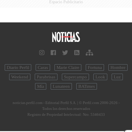
Espacio Publicitario
Diario Perfil
Caras
Marie Claire
Fortuna
Hombre
Weekend
Parabrisas
Supercampo
Look
Luz
Mía
Lunateen
BATimes
noticias.perfil.com - Editorial Perfil S.A.
| © Perfil.com 2006-2026 -
Todos los derechos reservados
Registro de Propiedad Intelectual: Nro. 5346433