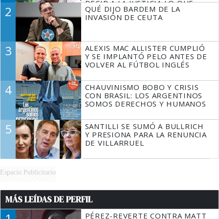
DECIR A LA JUSTICIA LO QUE
2
QUÉ DIJO BARDEM DE LA
TIENE QUE HACER"
INVASIÓN DE CEUTA
3
ALEXIS MAC ALLISTER CUMPLIÓ
Y SE IMPLANTÓ PELO ANTES DE
VOLVER AL FÚTBOL INGLÉS
4
CHAUVINISMO BOBO Y CRISIS
CON BRASIL: LOS ARGENTINOS
SOMOS DERECHOS Y HUMANOS
5
SANTILLI SE SUMÓ A BULLRICH
Y PRESIONA PARA LA RENUNCIA
DE VILLARRUEL
Espacio Publicitario
MÁS LEÍDAS DE PERFIL
1
PÉREZ-REVERTE CONTRA MATT