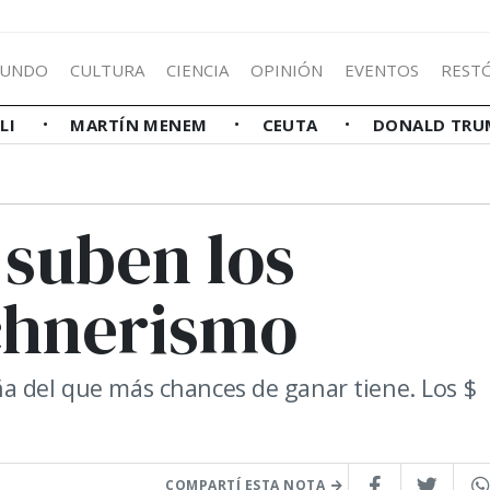
UNDO
CULTURA
CIENCIA
OPINIÓN
EVENTOS
REST
LLI
MARTÍN MENEM
CEUTA
DONALD TRU
 suben los
rchnerismo
a del que más chances de ganar tiene. Los $
COMPARTÍ ESTA NOTA