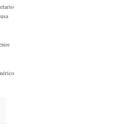
etario
ausa
uenos
mérico