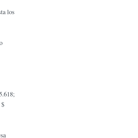
ta los
o
5.618;
 $
esa