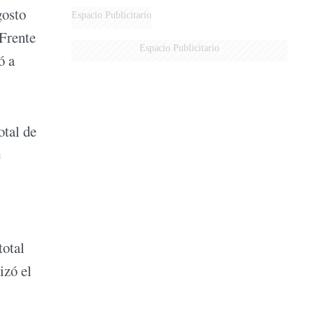
gosto
Espacio Publicitario
 Frente
Espacio Publicitario
ó a
otal de
e
total
izó el