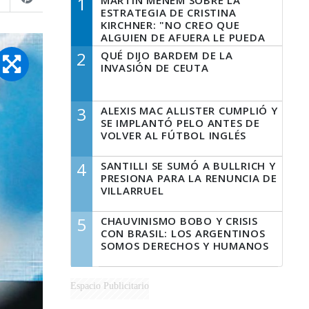
1
MARTÍN MENEM SOBRE LA
ESTRATEGIA DE CRISTINA
KIRCHNER: "NO CREO QUE
ALGUIEN DE AFUERA LE PUEDA
DECIR A LA JUSTICIA LO QUE
2
QUÉ DIJO BARDEM DE LA
TIENE QUE HACER"
INVASIÓN DE CEUTA
3
ALEXIS MAC ALLISTER CUMPLIÓ Y
SE IMPLANTÓ PELO ANTES DE
VOLVER AL FÚTBOL INGLÉS
4
SANTILLI SE SUMÓ A BULLRICH Y
PRESIONA PARA LA RENUNCIA DE
VILLARRUEL
5
CHAUVINISMO BOBO Y CRISIS
CON BRASIL: LOS ARGENTINOS
SOMOS DERECHOS Y HUMANOS
Espacio Publicitario