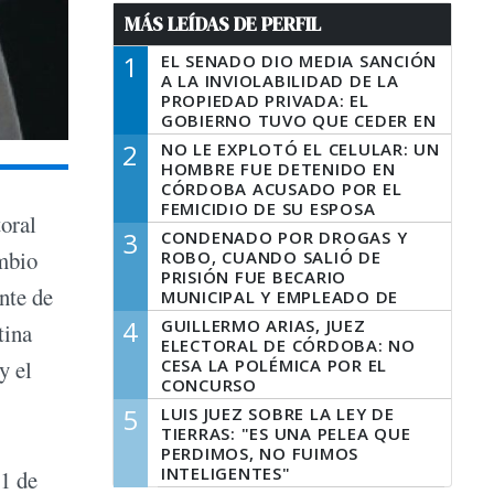
MÁS LEÍDAS DE PERFIL
1
EL SENADO DIO MEDIA SANCIÓN
A LA INVIOLABILIDAD DE LA
PROPIEDAD PRIVADA: EL
GOBIERNO TUVO QUE CEDER EN
LA LEY DEL MANEJO DEL FUEGO
2
NO LE EXPLOTÓ EL CELULAR: UN
HOMBRE FUE DETENIDO EN
CÓRDOBA ACUSADO POR EL
FEMICIDIO DE SU ESPOSA
toral
3
CONDENADO POR DROGAS Y
ambio
ROBO, CUANDO SALIÓ DE
PRISIÓN FUE BECARIO
nte de
MUNICIPAL Y EMPLEADO DE
SENAF
4
GUILLERMO ARIAS, JUEZ
tina
ELECTORAL DE CÓRDOBA: NO
CESA LA POLÉMICA POR EL
y el
CONCURSO
5
LUIS JUEZ SOBRE LA LEY DE
TIERRAS: "ES UNA PELEA QUE
PERDIMOS, NO FUIMOS
INTELIGENTES"
11 de