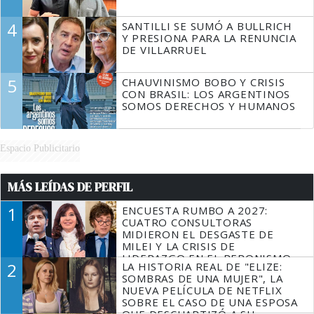
4
SANTILLI SE SUMÓ A BULLRICH
Y PRESIONA PARA LA RENUNCIA
DE VILLARRUEL
5
CHAUVINISMO BOBO Y CRISIS
CON BRASIL: LOS ARGENTINOS
SOMOS DERECHOS Y HUMANOS
Espacio Publicitario
MÁS LEÍDAS DE PERFIL
1
ENCUESTA RUMBO A 2027:
CUATRO CONSULTORAS
MIDIERON EL DESGASTE DE
MILEI Y LA CRISIS DE
LIDERAZGO EN EL PERONISMO
2
LA HISTORIA REAL DE "ELIZE:
SOMBRAS DE UNA MUJER", LA
NUEVA PELÍCULA DE NETFLIX
SOBRE EL CASO DE UNA ESPOSA
QUE DESCUARTIZÓ A SU