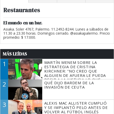
Restaurantes
El mundo en un bar.
Asiaka. Soler 4767, Palermo. 11.2492-8244. Lunes a sábados de
11.30 a 23.30 horas. Domingos cerrado. @asiakapalermo. Precio
promedio: $ 17.000.
MÁS LEÍDAS
1
MARTÍN MENEM SOBRE LA
ESTRATEGIA DE CRISTINA
KIRCHNER: "NO CREO QUE
ALGUIEN DE AFUERA LE PUEDA
DECIR A LA JUSTICIA LO QUE
2
QUÉ DIJO BARDEM DE LA
TIENE QUE HACER"
INVASIÓN DE CEUTA
3
ALEXIS MAC ALLISTER CUMPLIÓ
Y SE IMPLANTÓ PELO ANTES DE
VOLVER AL FÚTBOL INGLÉS