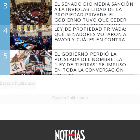
3
EL SENADO DIO MEDIA SANCIÓN
MARIDO
A LA INVIOLABILIDAD DE LA
PROPIEDAD PRIVADA: EL
GOBIERNO TUVO QUE CEDER
EN LA LEY DEL MANEJO DEL
4
LEY DE PROPIEDAD PRIVADA:
FUEGO
QUÉ SENADORES VOTARON A
FAVOR Y CUÁLES EN CONTRA
5
EL GOBIERNO PERDIÓ LA
PULSEADA DEL NOMBRE: LA
"LEY DE TIERRAS" SE IMPUSO
EN TODA LA CONVERSACIÓN
DIGITAL
Espacio Publicitario
Espacio Publicitario