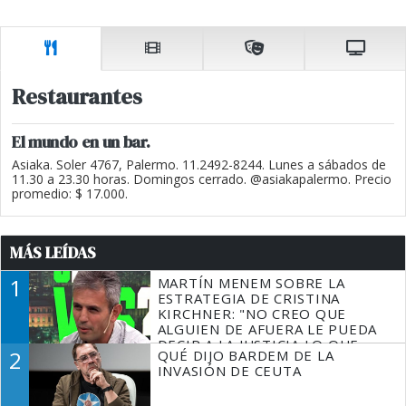
Restaurantes
El mundo en un bar.
Asiaka. Soler 4767, Palermo. 11.2492-8244. Lunes a sábados de
11.30 a 23.30 horas. Domingos cerrado. @asiakapalermo. Precio
promedio: $ 17.000.
MÁS LEÍDAS
1
MARTÍN MENEM SOBRE LA
ESTRATEGIA DE CRISTINA
KIRCHNER: "NO CREO QUE
ALGUIEN DE AFUERA LE PUEDA
DECIR A LA JUSTICIA LO QUE
2
QUÉ DIJO BARDEM DE LA
TIENE QUE HACER"
INVASIÓN DE CEUTA