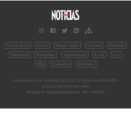
Diario Perfil
Caras
Marie Claire
Fortuna
Hombre
Weekend
Parabrisas
Supercampo
Look
Luz
Mía
Lunateen
BATimes
noticias.perfil.com - Editorial Perfil S.A.
| © Perfil.com 2006-2026 -
Todos los derechos reservados
Registro de Propiedad Intelectual: Nro. 5346433