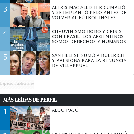
3
ALEXIS MAC ALLISTER CUMPLIÓ
Y SE IMPLANTÓ PELO ANTES DE
VOLVER AL FÚTBOL INGLÉS
4
CHAUVINISMO BOBO Y CRISIS
CON BRASIL: LOS ARGENTINOS
SOMOS DERECHOS Y HUMANOS
5
SANTILLI SE SUMÓ A BULLRICH
Y PRESIONA PARA LA RENUNCIA
DE VILLARRUEL
Espacio Publicitario
MÁS LEÍDAS DE PERFIL
1
ALGO PASÓ
LA EMPRESA QUE SE LE PLANTÓ