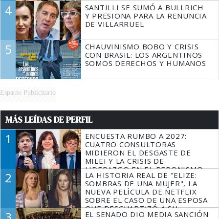
4
SANTILLI SE SUMÓ A BULLRICH
Y PRESIONA PARA LA RENUNCIA
DE VILLARRUEL
5
CHAUVINISMO BOBO Y CRISIS
CON BRASIL: LOS ARGENTINOS
SOMOS DERECHOS Y HUMANOS
Espacio Publicitario
MÁS LEÍDAS DE PERFIL
1
ENCUESTA RUMBO A 2027:
CUATRO CONSULTORAS
MIDIERON EL DESGASTE DE
MILEI Y LA CRISIS DE
LIDERAZGO EN EL PERONISMO
2
LA HISTORIA REAL DE "ELIZE:
SOMBRAS DE UNA MUJER", LA
NUEVA PELÍCULA DE NETFLIX
SOBRE EL CASO DE UNA ESPOSA
QUE DESCUARTIZÓ A SU
3
EL SENADO DIO MEDIA SANCIÓN
MARIDO