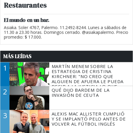
Restaurantes
El mundo en un bar.
Asiaka. Soler 4767, Palermo. 11.2492-8244. Lunes a sábados de
11.30 a 23.30 horas. Domingos cerrado. @asiakapalermo. Precio
promedio: $ 17.000.
MÁS LEÍDAS
1
MARTÍN MENEM SOBRE LA
ESTRATEGIA DE CRISTINA
KIRCHNER: "NO CREO QUE
ALGUIEN DE AFUERA LE PUEDA
DECIR A LA JUSTICIA LO QUE
2
QUÉ DIJO BARDEM DE LA
TIENE QUE HACER"
INVASIÓN DE CEUTA
3
ALEXIS MAC ALLISTER CUMPLIÓ
Y SE IMPLANTÓ PELO ANTES DE
VOLVER AL FÚTBOL INGLÉS