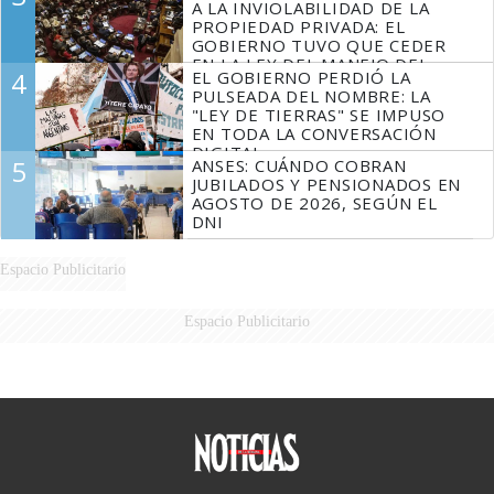
A LA INVIOLABILIDAD DE LA
PROPIEDAD PRIVADA: EL
GOBIERNO TUVO QUE CEDER
EN LA LEY DEL MANEJO DEL
4
EL GOBIERNO PERDIÓ LA
FUEGO
PULSEADA DEL NOMBRE: LA
"LEY DE TIERRAS" SE IMPUSO
EN TODA LA CONVERSACIÓN
DIGITAL
5
ANSES: CUÁNDO COBRAN
JUBILADOS Y PENSIONADOS EN
AGOSTO DE 2026, SEGÚN EL
DNI
Espacio Publicitario
Espacio Publicitario