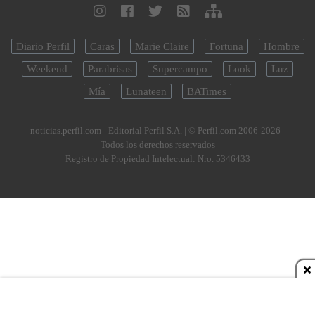
Diario Perfil
Caras
Marie Claire
Fortuna
Hombre
Weekend
Parabrisas
Supercampo
Look
Luz
Mía
Lunateen
BATimes
noticias.perfil.com - Editorial Perfil S.A.
| © Perfil.com 2006-2026 -
Todos los derechos reservados
Registro de Propiedad Intelectual: Nro. 5346433