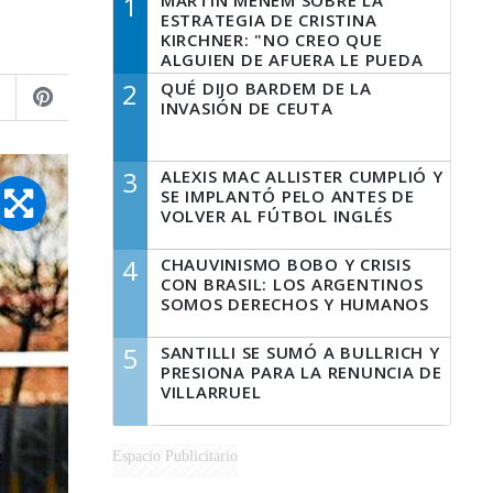
1
MARTÍN MENEM SOBRE LA
ESTRATEGIA DE CRISTINA
KIRCHNER: "NO CREO QUE
ALGUIEN DE AFUERA LE PUEDA
DECIR A LA JUSTICIA LO QUE
2
QUÉ DIJO BARDEM DE LA
TIENE QUE HACER"
INVASIÓN DE CEUTA
3
ALEXIS MAC ALLISTER CUMPLIÓ Y
SE IMPLANTÓ PELO ANTES DE
VOLVER AL FÚTBOL INGLÉS
4
CHAUVINISMO BOBO Y CRISIS
CON BRASIL: LOS ARGENTINOS
SOMOS DERECHOS Y HUMANOS
5
SANTILLI SE SUMÓ A BULLRICH Y
PRESIONA PARA LA RENUNCIA DE
VILLARRUEL
Espacio Publicitario