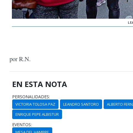
LE
por R.N.
EN ESTA NOTA
PERSONALIDADES:
VICTORIA TOLOSA PAZ
LEANDRO SANTORO
ALBERTO FER
ENRIQUE PEPE ALBISTUR
EVENTOS:
MESA DEL HAMBRE