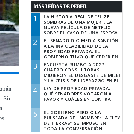
MÁS LEÍDAS DE PERFIL
1
LA HISTORIA REAL DE "ELIZE:
SOMBRAS DE UNA MUJER", LA
NUEVA PELÍCULA DE NETFLIX
SOBRE EL CASO DE UNA ESPOSA
QUE DESCUARTIZÓ A SU
2
EL SENADO DIO MEDIA SANCIÓN
MARIDO
A LA INVIOLABILIDAD DE LA
PROPIEDAD PRIVADA: EL
GOBIERNO TUVO QUE CEDER EN
LA LEY DEL MANEJO DEL FUEGO
3
ENCUESTA RUMBO A 2027:
CUATRO CONSULTORAS
MIDIERON EL DESGASTE DE MILEI
Y LA CRISIS DE LIDERAZGO EN EL
PERONISMO
zarán
4
LEY DE PROPIEDAD PRIVADA:
QUÉ SENADORES VOTARON A
l
. Sin
FAVOR Y CUÁLES EN CONTRA
a
5
EL GOBIERNO PERDIÓ LA
os
PULSEADA DEL NOMBRE: LA "LEY
DE TIERRAS" SE IMPUSO EN
TODA LA CONVERSACIÓN
DIGITAL