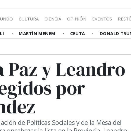
UNDO
CULTURA
CIENCIA
OPINIÓN
EVENTOS
REST
LLI
MARTÍN MENEM
CEUTA
DONALD TRU
a Paz y Leandro
legidos por
ndez
ación de Políticas Sociales y de la Mesa del
a encabezar la lista en la Provincia. Leandro