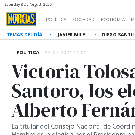
Saturday 8 De August, 2026
POLÍTICA
SOCIEDAD
ECONOMÍA
M
TEMAS DEL DÍA
JAVIER MILEI
DIEGO SANTI
POLÍTICA |
24-07-2021 15:01
Victoria Tolos
Santoro, los e
Alberto Ferná
La titular del Consejo Nacional de Coordin
Hambre es la elegida por el Presidente par