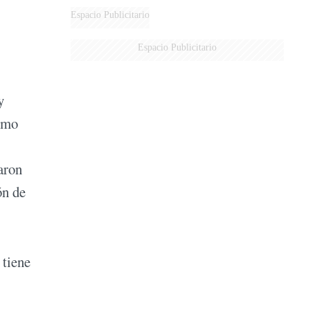
Espacio Publicitario
Espacio Publicitario
y
como
jaron
ón de
 tiene