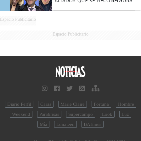
ALIADOS QUE SE RECONFIGURA
Espacio Publicitario
Espacio Publicitario
Diario Perfil
Caras
Marie Claire
Fortuna
Hombre
Weekend
Parabrisas
Supercampo
Look
Luz
Mía
Lunateen
BATimes