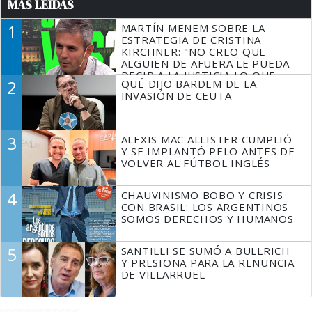
MÁS LEÍDAS
1
MARTÍN MENEM SOBRE LA
ESTRATEGIA DE CRISTINA
KIRCHNER: "NO CREO QUE
ALGUIEN DE AFUERA LE PUEDA
DECIR A LA JUSTICIA LO QUE
2
QUÉ DIJO BARDEM DE LA
TIENE QUE HACER"
INVASIÓN DE CEUTA
3
ALEXIS MAC ALLISTER CUMPLIÓ
Y SE IMPLANTÓ PELO ANTES DE
VOLVER AL FÚTBOL INGLÉS
4
CHAUVINISMO BOBO Y CRISIS
CON BRASIL: LOS ARGENTINOS
SOMOS DERECHOS Y HUMANOS
5
SANTILLI SE SUMÓ A BULLRICH
Y PRESIONA PARA LA RENUNCIA
DE VILLARRUEL