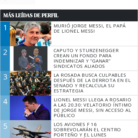
MÁS LEÍDAS DE PERFIL
1
MURIÓ JORGE MESSI, EL PAPÁ
DE LIONEL MESSI
2
CAPUTO Y STURZENEGGER
CREAN UN FONDO PARA
INDEMNIZAR Y “GANAR”
SINDICATOS ALIADOS
3
LA ROSADA BUSCA CULPABLES
DESPUÉS DE LA DERROTA EN EL
SENADO Y RECALCULA SU
ESTRATEGIA
4
LIONEL MESSI LLEGA A ROSARIO
A LAS 20.30: VELATORIO ÍNTIMO
DE JORGE MESSI, SIN ACCESO AL
PÚBLICO
5
LOS AVIONES F 16
SOBREVOLARÁN EL CENTRO
PORTEÑO Y EL LUNES