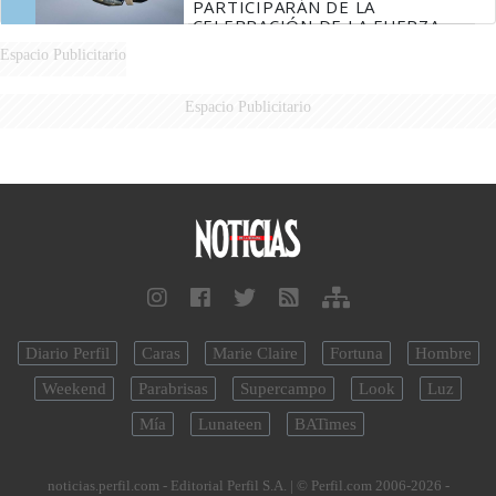
PARTICIPARÁN DE LA
CELEBRACIÓN DE LA FUERZA
AÉREA
Espacio Publicitario
Espacio Publicitario
Diario Perfil
Caras
Marie Claire
Fortuna
Hombre
Weekend
Parabrisas
Supercampo
Look
Luz
Mía
Lunateen
BATimes
noticias.perfil.com - Editorial Perfil S.A.
| © Perfil.com 2006-2026 -