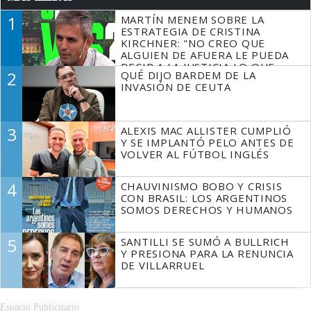
1
MARTÍN MENEM SOBRE LA
ESTRATEGIA DE CRISTINA
KIRCHNER: "NO CREO QUE
ALGUIEN DE AFUERA LE PUEDA
DECIR A LA JUSTICIA LO QUE
2
QUÉ DIJO BARDEM DE LA
TIENE QUE HACER"
INVASIÓN DE CEUTA
3
ALEXIS MAC ALLISTER CUMPLIÓ
Y SE IMPLANTÓ PELO ANTES DE
VOLVER AL FÚTBOL INGLÉS
4
CHAUVINISMO BOBO Y CRISIS
CON BRASIL: LOS ARGENTINOS
SOMOS DERECHOS Y HUMANOS
5
SANTILLI SE SUMÓ A BULLRICH
Y PRESIONA PARA LA RENUNCIA
DE VILLARRUEL
Espacio Publicitario