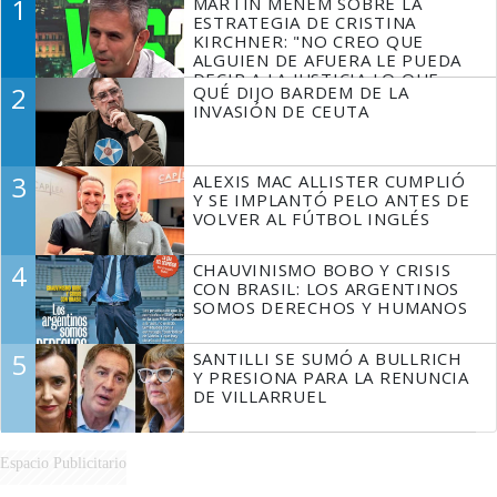
1
MARTÍN MENEM SOBRE LA
ESTRATEGIA DE CRISTINA
KIRCHNER: "NO CREO QUE
ALGUIEN DE AFUERA LE PUEDA
DECIR A LA JUSTICIA LO QUE
2
QUÉ DIJO BARDEM DE LA
TIENE QUE HACER"
INVASIÓN DE CEUTA
3
ALEXIS MAC ALLISTER CUMPLIÓ
Y SE IMPLANTÓ PELO ANTES DE
VOLVER AL FÚTBOL INGLÉS
4
CHAUVINISMO BOBO Y CRISIS
CON BRASIL: LOS ARGENTINOS
SOMOS DERECHOS Y HUMANOS
5
SANTILLI SE SUMÓ A BULLRICH
Y PRESIONA PARA LA RENUNCIA
DE VILLARRUEL
Espacio Publicitario