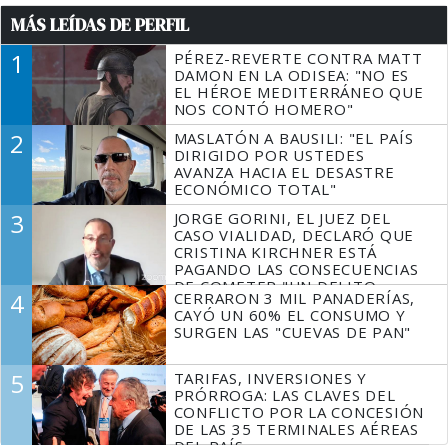
MÁS LEÍDAS DE PERFIL
1
PÉREZ-REVERTE CONTRA MATT
DAMON EN LA ODISEA: "NO ES
EL HÉROE MEDITERRÁNEO QUE
NOS CONTÓ HOMERO"
2
MASLATÓN A BAUSILI: "EL PAÍS
DIRIGIDO POR USTEDES
AVANZA HACIA EL DESASTRE
ECONÓMICO TOTAL"
3
JORGE GORINI, EL JUEZ DEL
CASO VIALIDAD, DECLARÓ QUE
CRISTINA KIRCHNER ESTÁ
PAGANDO LAS CONSECUENCIAS
DE COMETER "UN DELITO
4
CERRARON 3 MIL PANADERÍAS,
COMPROBADO"
CAYÓ UN 60% EL CONSUMO Y
SURGEN LAS "CUEVAS DE PAN"
5
TARIFAS, INVERSIONES Y
PRÓRROGA: LAS CLAVES DEL
CONFLICTO POR LA CONCESIÓN
DE LAS 35 TERMINALES AÉREAS
DEL PAÍS