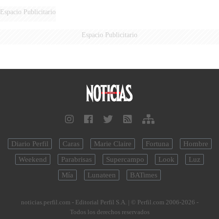
Espacio Publicitario
Espacio Publicitario
Diario Perfil
Caras
Marie Claire
Fortuna
Hombre
Weekend
Parabrisas
Supercampo
Look
Luz
Mía
Lunateen
BATimes
noticias.perfil.com - Editorial Perfil S.A.
| © Perfil.com 2006-2026 -
Todos los derechos reservados