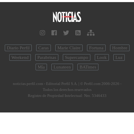
Diario Perfil
Caras
Marie Claire
Fortuna
Hombre
Weekend
Parabrisas
Supercampo
Look
Luz
Mía
Lunateen
BATimes
noticias.perfil.com - Editorial Perfil S.A.
| © Perfil.com 2006-2026 -
Todos los derechos reservados
Registro de Propiedad Intelectual: Nro. 5346433