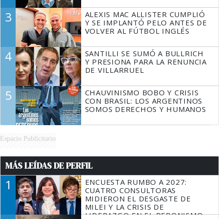
3
ALEXIS MAC ALLISTER CUMPLIÓ
Y SE IMPLANTÓ PELO ANTES DE
VOLVER AL FÚTBOL INGLÉS
4
SANTILLI SE SUMÓ A BULLRICH
Y PRESIONA PARA LA RENUNCIA
DE VILLARRUEL
5
CHAUVINISMO BOBO Y CRISIS
CON BRASIL: LOS ARGENTINOS
SOMOS DERECHOS Y HUMANOS
Espacio Publicitario
MÁS LEÍDAS DE PERFIL
1
ENCUESTA RUMBO A 2027:
CUATRO CONSULTORAS
MIDIERON EL DESGASTE DE
MILEI Y LA CRISIS DE
LIDERAZGO EN EL PERONISMO