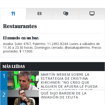
Restaurantes
El mundo en un bar.
Asiaka. Soler 4767, Palermo. 11.2492-8244. Lunes a sábados de
11.30 a 23.30 horas. Domingos cerrado. @asiakapalermo. Precio
promedio: $ 17.000.
MÁS LEÍDAS
1
MARTÍN MENEM SOBRE LA
ESTRATEGIA DE CRISTINA
KIRCHNER: "NO CREO QUE
ALGUIEN DE AFUERA LE PUEDA
DECIR A LA JUSTICIA LO QUE
2
QUÉ DIJO BARDEM DE LA
TIENE QUE HACER"
INVASIÓN DE CEUTA