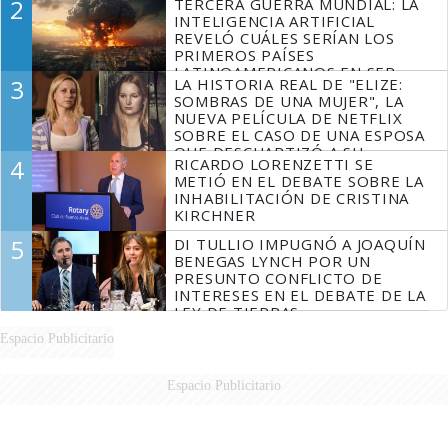
2
TERCERA GUERRA MUNDIAL: LA
INTELIGENCIA ARTIFICIAL
REVELÓ CUÁLES SERÍAN LOS
PRIMEROS PAÍSES
LATINOAMERICANOS EN SER
3
LA HISTORIA REAL DE "ELIZE:
DERROTADOS
SOMBRAS DE UNA MUJER", LA
NUEVA PELÍCULA DE NETFLIX
SOBRE EL CASO DE UNA ESPOSA
QUE DESCUARTIZÓ A SU
4
RICARDO LORENZETTI SE
MARIDO
METIÓ EN EL DEBATE SOBRE LA
INHABILITACIÓN DE CRISTINA
KIRCHNER
5
DI TULLIO IMPUGNÓ A JOAQUÍN
BENEGAS LYNCH POR UN
PRESUNTO CONFLICTO DE
INTERESES EN EL DEBATE DE LA
LEY DE TIERRAS
Espacio Publicitario
Espacio Publicitario