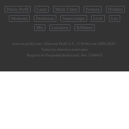
Diario Perfil
Caras
Marie Claire
Fortuna
Hombre
Weekend
Parabrisas
Supercampo
Look
Luz
Mía
Lunateen
BATimes
noticias.perfil.com - Editorial Perfil S.A.
| © Perfil.com 2006-2026 -
Todos los derechos reservados
Registro de Propiedad Intelectual: Nro. 5346433