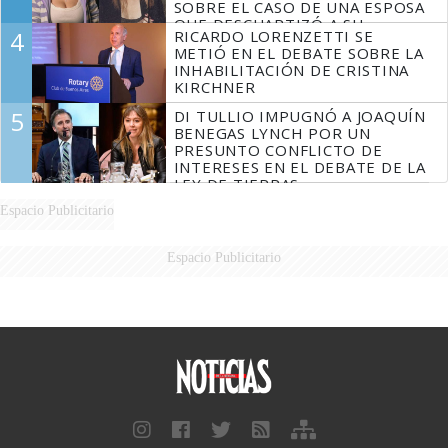
SOBRE EL CASO DE UNA ESPOSA
QUE DESCUARTIZÓ A SU
4
RICARDO LORENZETTI SE
MARIDO
METIÓ EN EL DEBATE SOBRE LA
INHABILITACIÓN DE CRISTINA
KIRCHNER
5
DI TULLIO IMPUGNÓ A JOAQUÍN
BENEGAS LYNCH POR UN
PRESUNTO CONFLICTO DE
INTERESES EN EL DEBATE DE LA
LEY DE TIERRAS
Espacio Publicitario
Espacio Publicitario