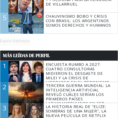
DE VILLARRUEL
5
CHAUVINISMO BOBO Y CRISIS
CON BRASIL: LOS ARGENTINOS
SOMOS DERECHOS Y HUMANOS
Espacio Publicitario
MÁS LEÍDAS DE PERFIL
1
ENCUESTA RUMBO A 2027:
CUATRO CONSULTORAS
MIDIERON EL DESGASTE DE
MILEI Y LA CRISIS DE
LIDERAZGO EN EL PERONISMO
2
TERCERA GUERRA MUNDIAL: LA
INTELIGENCIA ARTIFICIAL
REVELÓ CUÁLES SERÍAN LOS
PRIMEROS PAÍSES
LATINOAMERICANOS EN SER
3
LA HISTORIA REAL DE "ELIZE:
DERROTADOS
SOMBRAS DE UNA MUJER", LA
NUEVA PELÍCULA DE NETFLIX