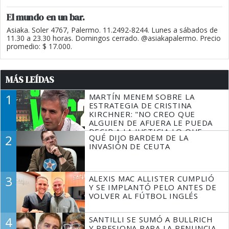
El mundo en un bar.
Asiaka. Soler 4767, Palermo. 11.2492-8244. Lunes a sábados de
11.30 a 23.30 horas. Domingos cerrado. @asiakapalermo. Precio
promedio: $ 17.000.
MÁS LEÍDAS
1
MARTÍN MENEM SOBRE LA
ESTRATEGIA DE CRISTINA
KIRCHNER: "NO CREO QUE
ALGUIEN DE AFUERA LE PUEDA
DECIR A LA JUSTICIA LO QUE
2
QUÉ DIJO BARDEM DE LA
TIENE QUE HACER"
INVASIÓN DE CEUTA
3
ALEXIS MAC ALLISTER CUMPLIÓ
Y SE IMPLANTÓ PELO ANTES DE
VOLVER AL FÚTBOL INGLÉS
4
SANTILLI SE SUMÓ A BULLRICH
Y PRESIONA PARA LA RENUNCIA