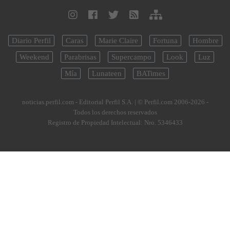
Diario Perfil
Caras
Marie Claire
Fortuna
Hombre
Weekend
Parabrisas
Supercampo
Look
Luz
Mía
Lunateen
BATimes
noticias.perfil.com - Editorial Perfil S.A.
| © Perfil.com 2006-2026 -
Todos los derechos reservados
Registro de Propiedad Intelectual: Nro. 5346433