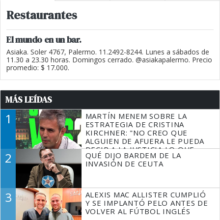
Restaurantes
El mundo en un bar.
Asiaka. Soler 4767, Palermo. 11.2492-8244. Lunes a sábados de
11.30 a 23.30 horas. Domingos cerrado. @asiakapalermo. Precio
promedio: $ 17.000.
MÁS LEÍDAS
1
MARTÍN MENEM SOBRE LA
ESTRATEGIA DE CRISTINA
KIRCHNER: "NO CREO QUE
ALGUIEN DE AFUERA LE PUEDA
DECIR A LA JUSTICIA LO QUE
2
QUÉ DIJO BARDEM DE LA
TIENE QUE HACER"
INVASIÓN DE CEUTA
3
ALEXIS MAC ALLISTER CUMPLIÓ
Y SE IMPLANTÓ PELO ANTES DE
VOLVER AL FÚTBOL INGLÉS