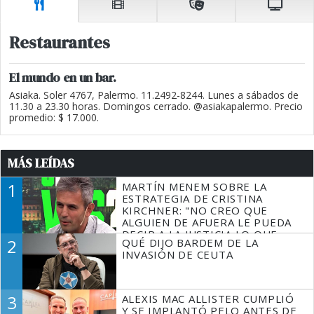
Restaurantes
El mundo en un bar.
Asiaka. Soler 4767, Palermo. 11.2492-8244. Lunes a sábados de
11.30 a 23.30 horas. Domingos cerrado. @asiakapalermo. Precio
promedio: $ 17.000.
MÁS LEÍDAS
1
MARTÍN MENEM SOBRE LA
ESTRATEGIA DE CRISTINA
KIRCHNER: "NO CREO QUE
ALGUIEN DE AFUERA LE PUEDA
DECIR A LA JUSTICIA LO QUE
2
QUÉ DIJO BARDEM DE LA
TIENE QUE HACER"
INVASIÓN DE CEUTA
3
ALEXIS MAC ALLISTER CUMPLIÓ
Y SE IMPLANTÓ PELO ANTES DE