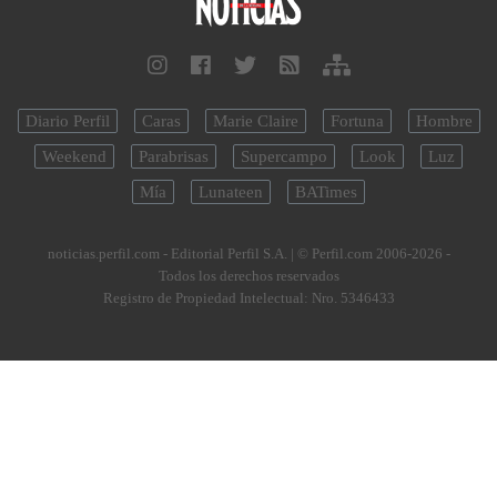
Diario Perfil
Caras
Marie Claire
Fortuna
Hombre
Weekend
Parabrisas
Supercampo
Look
Luz
Mía
Lunateen
BATimes
noticias.perfil.com - Editorial Perfil S.A.
| © Perfil.com 2006-2026 -
Todos los derechos reservados
Registro de Propiedad Intelectual: Nro. 5346433