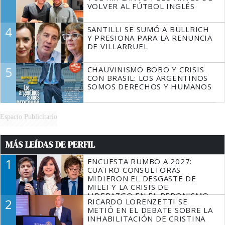
VOLVER AL FÚTBOL INGLÉS
4
SANTILLI SE SUMÓ A BULLRICH
Y PRESIONA PARA LA RENUNCIA
DE VILLARRUEL
5
CHAUVINISMO BOBO Y CRISIS
CON BRASIL: LOS ARGENTINOS
SOMOS DERECHOS Y HUMANOS
Espacio Publicitario
MÁS LEÍDAS DE PERFIL
1
ENCUESTA RUMBO A 2027:
CUATRO CONSULTORAS
MIDIERON EL DESGASTE DE
MILEI Y LA CRISIS DE
LIDERAZGO EN EL PERONISMO
2
RICARDO LORENZETTI SE
METIÓ EN EL DEBATE SOBRE LA
INHABILITACIÓN DE CRISTINA