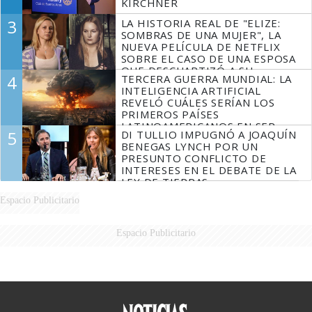
KIRCHNER
3
LA HISTORIA REAL DE "ELIZE:
SOMBRAS DE UNA MUJER", LA
NUEVA PELÍCULA DE NETFLIX
SOBRE EL CASO DE UNA ESPOSA
QUE DESCUARTIZÓ A SU
4
TERCERA GUERRA MUNDIAL: LA
MARIDO
INTELIGENCIA ARTIFICIAL
REVELÓ CUÁLES SERÍAN LOS
PRIMEROS PAÍSES
LATINOAMERICANOS EN SER
5
DI TULLIO IMPUGNÓ A JOAQUÍN
DERROTADOS
BENEGAS LYNCH POR UN
PRESUNTO CONFLICTO DE
INTERESES EN EL DEBATE DE LA
LEY DE TIERRAS
Espacio Publicitario
Espacio Publicitario