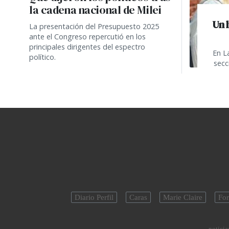
la cadena nacional de Milei
Un 
La presentación del Presupuesto 2025
ante el Congreso repercutió en los
principales dirigentes del espectro
En L
político.
secc
Diario Perfil
Caras
Marie Claire
For
noticias