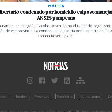
POLÍTICA
libertario condenado por homicidio culposo manejar
ANSES pampeana
a Pampa, se designó a Nicolás Boschi como el titular del organismo 
ión de esa provincia. La condena de la Justicia por la muerte de Flor
Yohana Roseo Seguel.
tuna
Hombre
Weekend
Parabrisas
Supercampo
Lo
.perfil.com - Editorial Perfil S.A.
| © Perfil.com 2006-2026 - Todos los derechos re