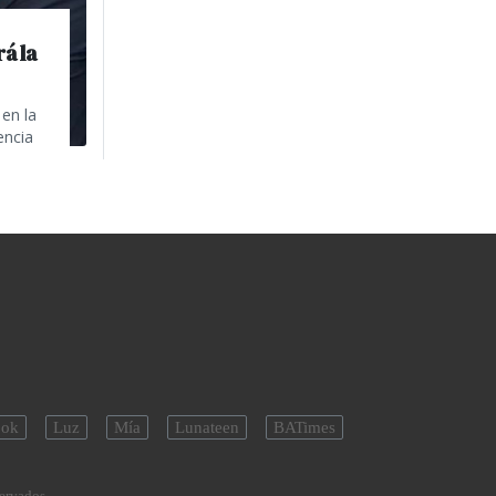
á la
en la
encia
ok
Luz
Mía
Lunateen
BATimes
servados