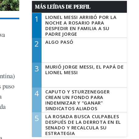
MÁS LEÍDAS DE PERFIL
1
LIONEL MESSI ARRIBÓ POR LA
NOCHE A ROSARIO PARA
DESPEDIR EN FAMILIA A SU
va
PADRE JORGE
2
ALGO PASÓ
3
MURIÓ JORGE MESSI, EL PAPÁ DE
LIONEL MESSI
ntina)
s puso
4
CAPUTO Y STURZENEGGER
a
CREAN UN FONDO PARA
INDEMNIZAR Y “GANAR”
nda
SINDICATOS ALIADOS
5
LA ROSADA BUSCA CULPABLES
DESPUÉS DE LA DERROTA EN EL
SENADO Y RECALCULA SU
ESTRATEGIA
a