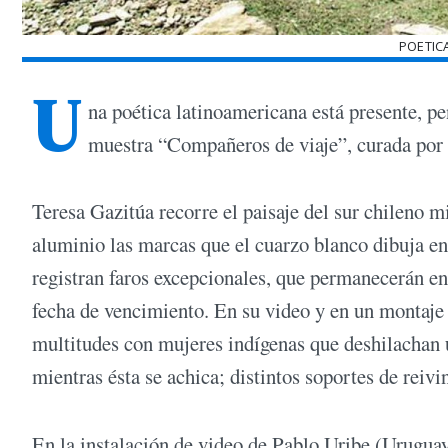
POETIC
U
na poética latinoamericana está presente, pe
muestra “Compañeros de viaje”, curada por
Teresa Gazitúa recorre el paisaje del sur chileno m
aluminio las marcas que el cuarzo blanco dibuja en
registran faros excepcionales, que permanecerán en 
fecha de vencimiento. En su video y en un montaje
multitudes con mujeres indígenas que deshilachan 
mientras ésta se achica; distintos soportes de reivi
En la instalación de video de Pablo Uribe (Uruguay)