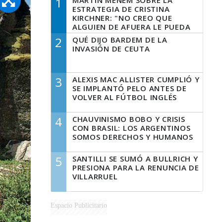
1
MARTÍN MENEM SOBRE LA
ESTRATEGIA DE CRISTINA
KIRCHNER: "NO CREO QUE
ALGUIEN DE AFUERA LE PUEDA
DECIR A LA JUSTICIA LO QUE
2
QUÉ DIJO BARDEM DE LA
TIENE QUE HACER"
INVASIÓN DE CEUTA
3
ALEXIS MAC ALLISTER CUMPLIÓ Y
SE IMPLANTÓ PELO ANTES DE
VOLVER AL FÚTBOL INGLÉS
4
CHAUVINISMO BOBO Y CRISIS
CON BRASIL: LOS ARGENTINOS
SOMOS DERECHOS Y HUMANOS
5
SANTILLI SE SUMÓ A BULLRICH Y
PRESIONA PARA LA RENUNCIA DE
VILLARRUEL
Espacio Publicitario