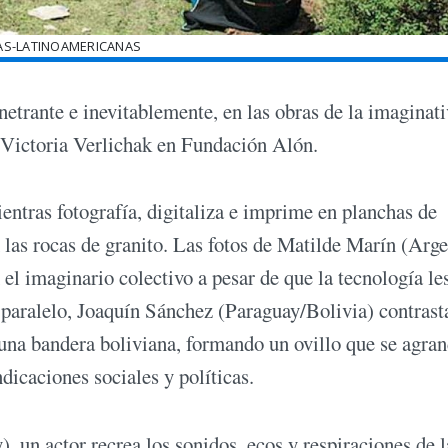
AS-LATINOAMERICANAS
netrante e inevitablemente, en las obras de la imaginati
 Victoria Verlichak en Fundación Alón.
ientras fotografía, digitaliza e imprime en planchas de
 las rocas de granito. Las fotos de Matilde Marín (Arge
el imaginario colectivo a pesar de que la tecnología le
 paralelo, Joaquín Sánchez (Paraguay/Bolivia) contrast
una bandera boliviana, formando un ovillo que se agra
ndicaciones sociales y políticas.
, un actor recrea los sonidos, ecos y respiraciones de l