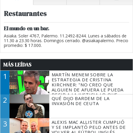
Restaurantes
El mundo en un bar.
Asiaka. Soler 4767, Palermo. 11.2492-8244. Lunes a sábados de
11.30 a 23.30 horas. Domingos cerrado. @asiakapalermo. Precio
promedio: $ 17.000.
MÁS LEÍDAS
1
MARTÍN MENEM SOBRE LA
ESTRATEGIA DE CRISTINA
KIRCHNER: "NO CREO QUE
ALGUIEN DE AFUERA LE PUEDA
DECIR A LA JUSTICIA LO QUE
2
QUÉ DIJO BARDEM DE LA
TIENE QUE HACER"
INVASIÓN DE CEUTA
3
ALEXIS MAC ALLISTER CUMPLIÓ
Y SE IMPLANTÓ PELO ANTES DE
VOLVER AL FÚTBOL INGLÉS