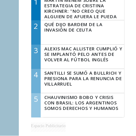
1
MARTÍN MENEM SOBRE LA
ESTRATEGIA DE CRISTINA
KIRCHNER: "NO CREO QUE
ALGUIEN DE AFUERA LE PUEDA
DECIR A LA JUSTICIA LO QUE
2
QUÉ DIJO BARDEM DE LA
TIENE QUE HACER"
INVASIÓN DE CEUTA
3
ALEXIS MAC ALLISTER CUMPLIÓ Y
SE IMPLANTÓ PELO ANTES DE
VOLVER AL FÚTBOL INGLÉS
4
SANTILLI SE SUMÓ A BULLRICH Y
PRESIONA PARA LA RENUNCIA DE
VILLARRUEL
5
CHAUVINISMO BOBO Y CRISIS
CON BRASIL: LOS ARGENTINOS
SOMOS DERECHOS Y HUMANOS
Espacio Publicitario