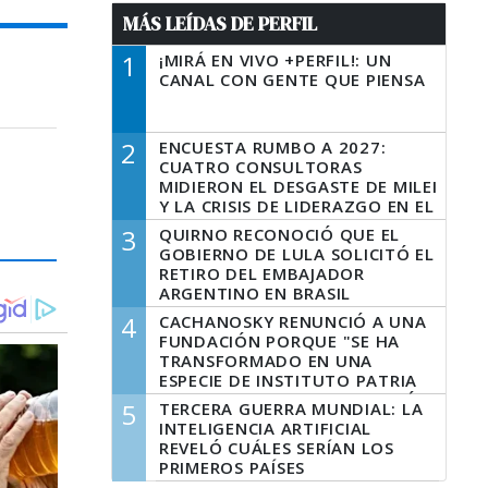
MÁS LEÍDAS DE PERFIL
1
¡MIRÁ EN VIVO +PERFIL!: UN
CANAL CON GENTE QUE PIENSA
2
ENCUESTA RUMBO A 2027:
CUATRO CONSULTORAS
MIDIERON EL DESGASTE DE MILEI
Y LA CRISIS DE LIDERAZGO EN EL
PERONISMO
3
QUIRNO RECONOCIÓ QUE EL
GOBIERNO DE LULA SOLICITÓ EL
RETIRO DEL EMBAJADOR
ARGENTINO EN BRASIL
4
CACHANOSKY RENUNCIÓ A UNA
FUNDACIÓN PORQUE "SE HA
TRANSFORMADO EN UNA
ESPECIE DE INSTITUTO PATRIA
INCONDICIONAL DE LA GESTIÓN
5
TERCERA GUERRA MUNDIAL: LA
DE MILEI"
INTELIGENCIA ARTIFICIAL
REVELÓ CUÁLES SERÍAN LOS
PRIMEROS PAÍSES
LATINOAMERICANOS EN SER