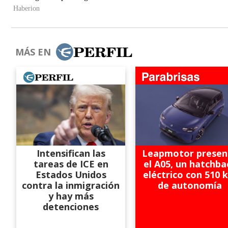
MÁS EN
Intensifican las
Leapmotor presen
tareas de ICE en
el A05, un hatchba
Estados Unidos
eléctrico con 510 
contra la inmigración
de autonomía
y hay más
detenciones