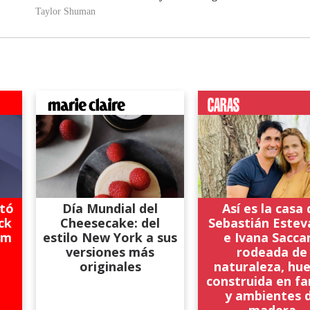
tó
Día Mundial del
Así es la casa
ck
Cheesecake: del
Sebastián Estev
km
estilo New York a sus
e Ivana Saccan
versiones más
rodeada de
originales
naturaleza, hu
construida en fa
y ambientes 