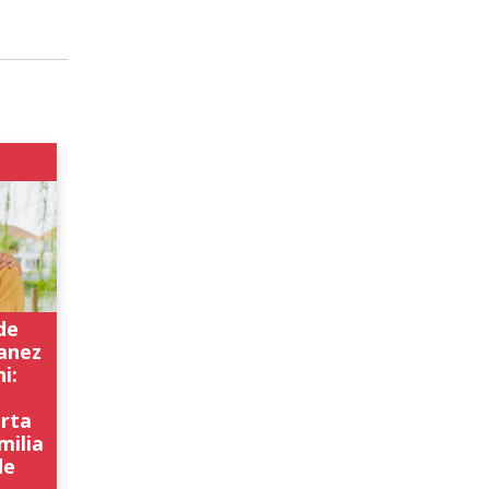
 de
anez
i:
erta
milia
de