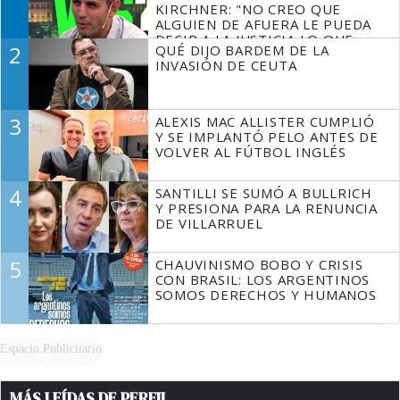
KIRCHNER: "NO CREO QUE
ALGUIEN DE AFUERA LE PUEDA
DECIR A LA JUSTICIA LO QUE
2
QUÉ DIJO BARDEM DE LA
TIENE QUE HACER"
INVASIÓN DE CEUTA
3
ALEXIS MAC ALLISTER CUMPLIÓ
Y SE IMPLANTÓ PELO ANTES DE
VOLVER AL FÚTBOL INGLÉS
4
SANTILLI SE SUMÓ A BULLRICH
Y PRESIONA PARA LA RENUNCIA
DE VILLARRUEL
5
CHAUVINISMO BOBO Y CRISIS
CON BRASIL: LOS ARGENTINOS
SOMOS DERECHOS Y HUMANOS
Espacio Publicitario
MÁS LEÍDAS DE PERFIL