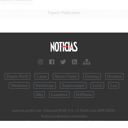
Espacio Publicitario
Diario Perfil
Caras
Marie Claire
Fortuna
Hombre
Weekend
Parabrisas
Supercampo
Look
Luz
Mía
Lunateen
BATimes
noticias.perfil.com - Editorial Perfil S.A.
| © Perfil.com 2006-2026 -
Todos los derechos reservados
Registro de Propiedad Intelectual: Nro. 5346433