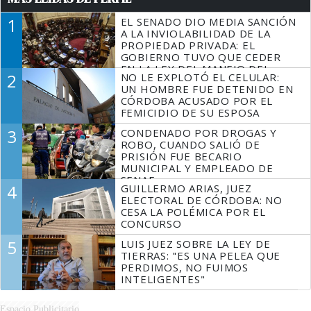
1
EL SENADO DIO MEDIA SANCIÓN
A LA INVIOLABILIDAD DE LA
PROPIEDAD PRIVADA: EL
GOBIERNO TUVO QUE CEDER
EN LA LEY DEL MANEJO DEL
2
NO LE EXPLOTÓ EL CELULAR:
FUEGO
UN HOMBRE FUE DETENIDO EN
CÓRDOBA ACUSADO POR EL
FEMICIDIO DE SU ESPOSA
3
CONDENADO POR DROGAS Y
ROBO, CUANDO SALIÓ DE
PRISIÓN FUE BECARIO
MUNICIPAL Y EMPLEADO DE
SENAF
4
GUILLERMO ARIAS, JUEZ
ELECTORAL DE CÓRDOBA: NO
CESA LA POLÉMICA POR EL
CONCURSO
5
LUIS JUEZ SOBRE LA LEY DE
TIERRAS: "ES UNA PELEA QUE
PERDIMOS, NO FUIMOS
INTELIGENTES"
Espacio Publicitario