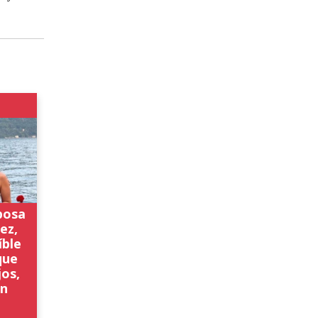
posa
ez,
íble
que
jos,
en