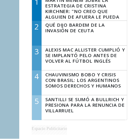
1
MARTÍN MENEM SOBRE LA
ESTRATEGIA DE CRISTINA
KIRCHNER: "NO CREO QUE
ALGUIEN DE AFUERA LE PUEDA
DECIR A LA JUSTICIA LO QUE
2
QUÉ DIJO BARDEM DE LA
TIENE QUE HACER"
INVASIÓN DE CEUTA
3
ALEXIS MAC ALLISTER CUMPLIÓ Y
SE IMPLANTÓ PELO ANTES DE
VOLVER AL FÚTBOL INGLÉS
4
CHAUVINISMO BOBO Y CRISIS
CON BRASIL: LOS ARGENTINOS
SOMOS DERECHOS Y HUMANOS
5
SANTILLI SE SUMÓ A BULLRICH Y
PRESIONA PARA LA RENUNCIA DE
VILLARRUEL
Espacio Publicitario