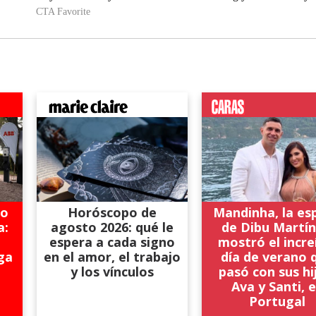
so
Horóscopo de
Mandinha, la es
a:
agosto 2026: qué le
de Dibu Martín
espera a cada signo
mostró el incre
ga
en el amor, el trabajo
día de verano 
y los vínculos
pasó con sus hi
Ava y Santi, 
Portugal