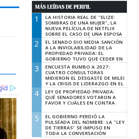
MÁS LEÍDAS DE PERFIL
1
LA HISTORIA REAL DE "ELIZE:
SOMBRAS DE UNA MUJER", LA
NUEVA PELÍCULA DE NETFLIX
SOBRE EL CASO DE UNA ESPOSA
QUE DESCUARTIZÓ A SU
2
EL SENADO DIO MEDIA SANCIÓN
MARIDO
A LA INVIOLABILIDAD DE LA
PROPIEDAD PRIVADA: EL
GOBIERNO TUVO QUE CEDER EN
LA LEY DEL MANEJO DEL FUEGO
3
ENCUESTA RUMBO A 2027:
CUATRO CONSULTORAS
MIDIERON EL DESGASTE DE MILEI
Y LA CRISIS DE LIDERAZGO EN EL
PERONISMO
4
LEY DE PROPIEDAD PRIVADA:
QUÉ SENADORES VOTARON A
FAVOR Y CUÁLES EN CONTRA
5
EL GOBIERNO PERDIÓ LA
PULSEADA DEL NOMBRE: LA "LEY
DE TIERRAS" SE IMPUSO EN
TODA LA CONVERSACIÓN
DIGITAL