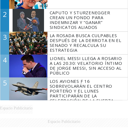
2
CAPUTO Y STURZENEGGER
CREAN UN FONDO PARA
INDEMNIZAR Y “GANAR”
SINDICATOS ALIADOS
3
LA ROSADA BUSCA CULPABLES
DESPUÉS DE LA DERROTA EN EL
SENADO Y RECALCULA SU
ESTRATEGIA
4
LIONEL MESSI LLEGA A ROSARIO
A LAS 20.30: VELATORIO ÍNTIMO
DE JORGE MESSI, SIN ACCESO AL
PÚBLICO
5
LOS AVIONES F 16
SOBREVOLARÁN EL CENTRO
PORTEÑO Y EL LUNES
PARTICIPARÁN DE LA
CELEBRACIÓN DE LA FUERZA
AÉREA
Espacio Publicitario
Espacio Publicitario