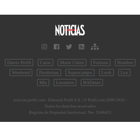
Diario Perfil
Caras
Marie Claire
Fortuna
Hombre
Weekend
Parabrisas
Supercampo
Look
Luz
Mía
Lunateen
BATimes
noticias.perfil.com - Editorial Perfil S.A.
| © Perfil.com 2006-2026 -
Todos los derechos reservados
Registro de Propiedad Intelectual: Nro. 5346433