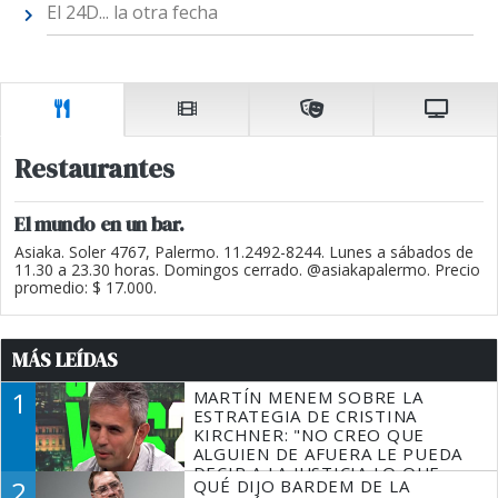
El 24D... la otra fecha
Restaurantes
El mundo en un bar.
Asiaka. Soler 4767, Palermo. 11.2492-8244. Lunes a sábados de
11.30 a 23.30 horas. Domingos cerrado. @asiakapalermo. Precio
promedio: $ 17.000.
MÁS LEÍDAS
1
MARTÍN MENEM SOBRE LA
ESTRATEGIA DE CRISTINA
KIRCHNER: "NO CREO QUE
ALGUIEN DE AFUERA LE PUEDA
DECIR A LA JUSTICIA LO QUE
2
QUÉ DIJO BARDEM DE LA
TIENE QUE HACER"