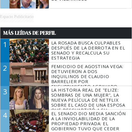
Espacio Publicitario
MÁS LEÍDAS DE PERFIL
1
LA ROSADA BUSCA CULPABLES
DESPUÉS DE LA DERROTA EN EL
SENADO Y RECALCULA SU
ESTRATEGIA
2
FEMICIDIO DE AGOSTINA VEGA:
DETUVIERON A DOS
INQUILINOS DE CLAUDIO
BARRELIER POR
ENCUBRIMIENTO AGRAVADO
3
LA HISTORIA REAL DE "ELIZE:
SOMBRAS DE UNA MUJER", LA
NUEVA PELÍCULA DE NETFLIX
SOBRE EL CASO DE UNA ESPOSA
QUE DESCUARTIZÓ A SU
4
EL SENADO DIO MEDIA SANCIÓN
MARIDO
A LA INVIOLABILIDAD DE LA
PROPIEDAD PRIVADA: EL
GOBIERNO TUVO QUE CEDER