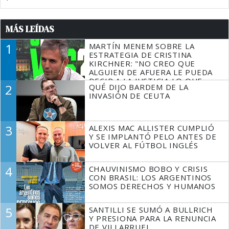
MÁS LEÍDAS
1
MARTÍN MENEM SOBRE LA
ESTRATEGIA DE CRISTINA
KIRCHNER: "NO CREO QUE
ALGUIEN DE AFUERA LE PUEDA
DECIR A LA JUSTICIA LO QUE
2
QUÉ DIJO BARDEM DE LA
TIENE QUE HACER"
INVASIÓN DE CEUTA
3
ALEXIS MAC ALLISTER CUMPLIÓ
Y SE IMPLANTÓ PELO ANTES DE
VOLVER AL FÚTBOL INGLÉS
4
CHAUVINISMO BOBO Y CRISIS
CON BRASIL: LOS ARGENTINOS
SOMOS DERECHOS Y HUMANOS
5
SANTILLI SE SUMÓ A BULLRICH
Y PRESIONA PARA LA RENUNCIA
DE VILLARRUEL