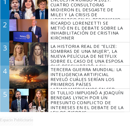
1
CUATRO CONSULTORAS
MIDIERON EL DESGASTE DE
MILEI Y LA CRISIS DE
LIDERAZGO EN EL PERONISMO
2
RICARDO LORENZETTI SE
METIÓ EN EL DEBATE SOBRE LA
INHABILITACIÓN DE CRISTINA
KIRCHNER
3
LA HISTORIA REAL DE "ELIZE:
SOMBRAS DE UNA MUJER", LA
NUEVA PELÍCULA DE NETFLIX
SOBRE EL CASO DE UNA ESPOSA
QUE DESCUARTIZÓ A SU
4
TERCERA GUERRA MUNDIAL: LA
MARIDO
INTELIGENCIA ARTIFICIAL
REVELÓ CUÁLES SERÍAN LOS
PRIMEROS PAÍSES
LATINOAMERICANOS EN SER
5
DI TULLIO IMPUGNÓ A JOAQUÍN
DERROTADOS
BENEGAS LYNCH POR UN
PRESUNTO CONFLICTO DE
INTERESES EN EL DEBATE DE LA
LEY DE TIERRAS
Espacio Publicitario