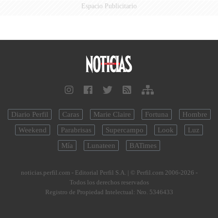
Espacio Publicitario
Diario Perfil
Caras
Marie Claire
Fortuna
Hombre
Weekend
Parabrisas
Supercampo
Look
Luz
Mía
Lunateen
BATimes
noticias.perfil.com - Editorial Perfil S.A.
| © Perfil.com 2006-2026 -
Todos los derechos reservados
Registro de Propiedad Intelectual: Nro. 5346433