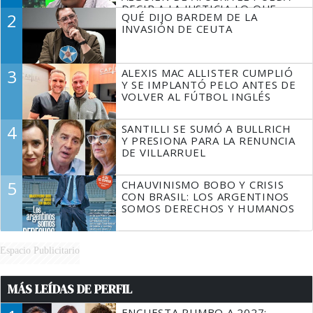
DECIR A LA JUSTICIA LO QUE
2
QUÉ DIJO BARDEM DE LA
TIENE QUE HACER"
INVASIÓN DE CEUTA
3
ALEXIS MAC ALLISTER CUMPLIÓ
Y SE IMPLANTÓ PELO ANTES DE
VOLVER AL FÚTBOL INGLÉS
4
SANTILLI SE SUMÓ A BULLRICH
Y PRESIONA PARA LA RENUNCIA
DE VILLARRUEL
5
CHAUVINISMO BOBO Y CRISIS
CON BRASIL: LOS ARGENTINOS
SOMOS DERECHOS Y HUMANOS
Espacio Publicitario
MÁS LEÍDAS DE PERFIL
ENCUESTA RUMBO A 2027: