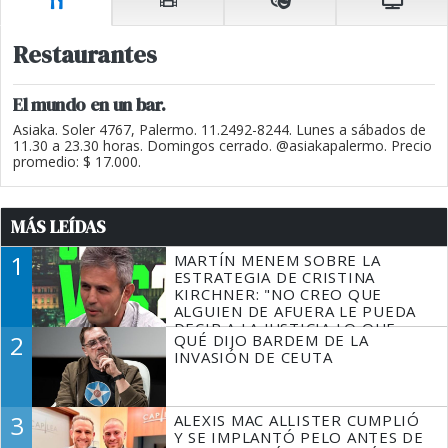
Restaurantes
El mundo en un bar.
Asiaka. Soler 4767, Palermo. 11.2492-8244. Lunes a sábados de
11.30 a 23.30 horas. Domingos cerrado. @asiakapalermo. Precio
promedio: $ 17.000.
MÁS LEÍDAS
1
MARTÍN MENEM SOBRE LA
ESTRATEGIA DE CRISTINA
KIRCHNER: "NO CREO QUE
ALGUIEN DE AFUERA LE PUEDA
DECIR A LA JUSTICIA LO QUE
2
QUÉ DIJO BARDEM DE LA
TIENE QUE HACER"
INVASIÓN DE CEUTA
3
ALEXIS MAC ALLISTER CUMPLIÓ
Y SE IMPLANTÓ PELO ANTES DE