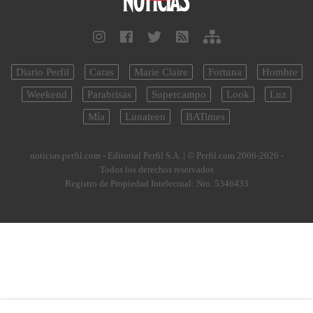
Diario Perfil
Caras
Marie Claire
Fortuna
Hombre
Weekend
Parabrisas
Supercampo
Look
Luz
Mía
Lunateen
BATimes
noticias.perfil.com - Editorial Perfil S.A.
| © Perfil.com 2006-2026 -
Todos los derechos reservados
Registro de Propiedad Intelectual: Nro. 5346433