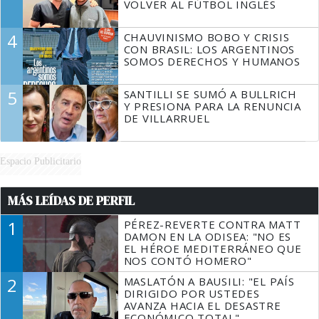
VOLVER AL FÚTBOL INGLÉS
4
CHAUVINISMO BOBO Y CRISIS
CON BRASIL: LOS ARGENTINOS
SOMOS DERECHOS Y HUMANOS
5
SANTILLI SE SUMÓ A BULLRICH
Y PRESIONA PARA LA RENUNCIA
DE VILLARRUEL
Espacio Publicitario
MÁS LEÍDAS DE PERFIL
1
PÉREZ-REVERTE CONTRA MATT
DAMON EN LA ODISEA: "NO ES
EL HÉROE MEDITERRÁNEO QUE
NOS CONTÓ HOMERO"
2
MASLATÓN A BAUSILI: "EL PAÍS
DIRIGIDO POR USTEDES
AVANZA HACIA EL DESASTRE
ECONÓMICO TOTAL"