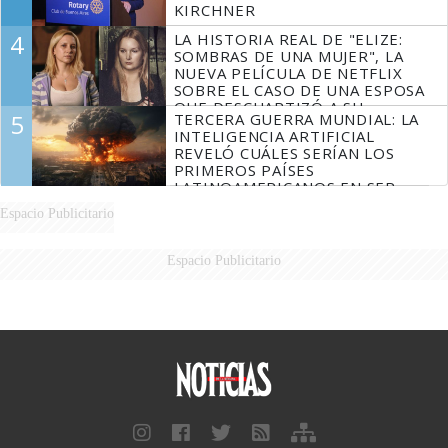
KIRCHNER
4
LA HISTORIA REAL DE "ELIZE:
SOMBRAS DE UNA MUJER", LA
NUEVA PELÍCULA DE NETFLIX
SOBRE EL CASO DE UNA ESPOSA
QUE DESCUARTIZÓ A SU
5
TERCERA GUERRA MUNDIAL: LA
MARIDO
INTELIGENCIA ARTIFICIAL
REVELÓ CUÁLES SERÍAN LOS
PRIMEROS PAÍSES
LATINOAMERICANOS EN SER
DERROTADOS
Espacio Publicitario
Espacio Publicitario