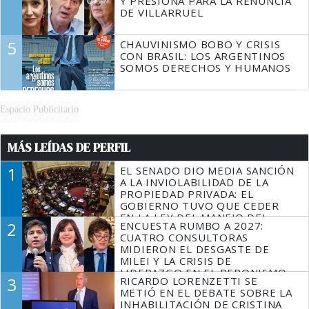
Y PRESIONA PARA LA RENUNCIA
DE VILLARRUEL
5
CHAUVINISMO BOBO Y CRISIS
CON BRASIL: LOS ARGENTINOS
SOMOS DERECHOS Y HUMANOS
Espacio Publicitario
MÁS LEÍDAS DE PERFIL
1
EL SENADO DIO MEDIA SANCIÓN
A LA INVIOLABILIDAD DE LA
PROPIEDAD PRIVADA: EL
GOBIERNO TUVO QUE CEDER
EN LA LEY DEL MANEJO DEL
2
ENCUESTA RUMBO A 2027:
FUEGO
CUATRO CONSULTORAS
MIDIERON EL DESGASTE DE
MILEI Y LA CRISIS DE
LIDERAZGO EN EL PERONISMO
3
RICARDO LORENZETTI SE
METIÓ EN EL DEBATE SOBRE LA
INHABILITACIÓN DE CRISTINA