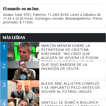
El mundo en un bar.
Asiaka. Soler 4767, Palermo. 11.2492-8244. Lunes a sábados de
11.30 a 23.30 horas. Domingos cerrado. @asiakapalermo. Precio
promedio: $ 17.000.
MÁS LEÍDAS
1
MARTÍN MENEM SOBRE LA
ESTRATEGIA DE CRISTINA
KIRCHNER: "NO CREO QUE
ALGUIEN DE AFUERA LE PUEDA
DECIR A LA JUSTICIA LO QUE
2
QUÉ DIJO BARDEM DE LA
TIENE QUE HACER"
INVASIÓN DE CEUTA
3
ALEXIS MAC ALLISTER CUMPLIÓ
Y SE IMPLANTÓ PELO ANTES DE
VOLVER AL FÚTBOL INGLÉS
4
SANTILLI SE SUMÓ A BULLRICH