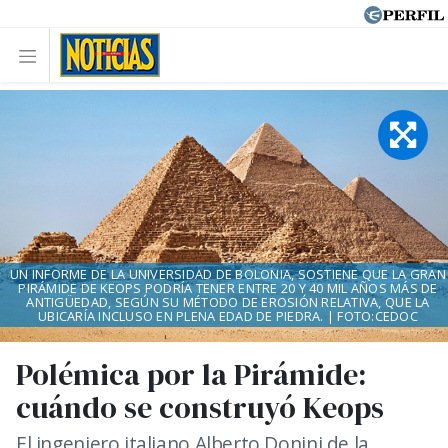
UN INFORME DE LA UNIVERSIDAD DE BOLONIA, SOSTIENE QUE LA GRAN
PIRÁMIDE DE KEOPS PODRÍA TENER ENTRE 20 Y 40 MIL AÑOS MÁS DE
ANTIGÜEDAD, SEGÚN SU MÉTODO DE EROSIÓN RELATIVA, QUE LA
UBICARÍA INCLUSO EN PLENA EDAD DE PIEDRA. | FOTO:CEDOC
Polémica por la Pirámide:
cuándo se construyó Keops
El ingeniero italiano Alberto Donini de la