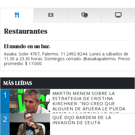
Restaurantes
El mundo en un bar.
Asiaka. Soler 4767, Palermo. 11.2492-8244. Lunes a sábados de
11.30 a 23.30 horas. Domingos cerrado. @asiakapalermo. Precio
promedio: $ 17.000.
MÁS LEÍDAS
1
MARTÍN MENEM SOBRE LA
ESTRATEGIA DE CRISTINA
KIRCHNER: "NO CREO QUE
ALGUIEN DE AFUERA LE PUEDA
DECIR A LA JUSTICIA LO QUE
2
QUÉ DIJO BARDEM DE LA
TIENE QUE HACER"
INVASIÓN DE CEUTA