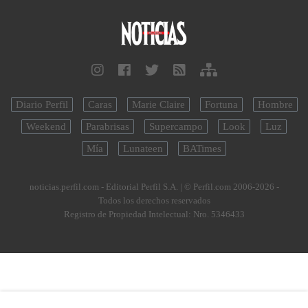
Diario Perfil
Caras
Marie Claire
Fortuna
Hombre
Weekend
Parabrisas
Supercampo
Look
Luz
Mía
Lunateen
BATimes
noticias.perfil.com - Editorial Perfil S.A.
| © Perfil.com 2006-2026 -
Todos los derechos reservados
Registro de Propiedad Intelectual: Nro. 5346433