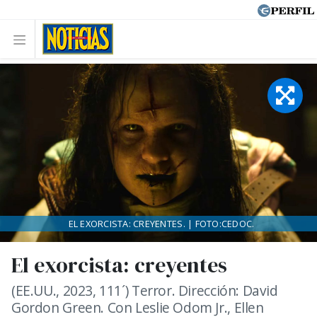
EL EXORCISTA: CREYENTES. | FOTO:CEDOC.
El exorcista: creyentes
(EE.UU., 2023, 111´) Terror. Dirección: David
Gordon Green. Con Leslie Odom Jr., Ellen