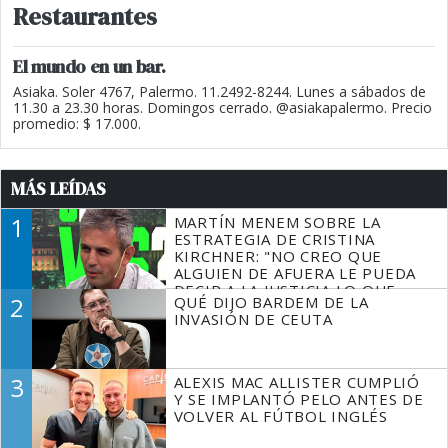
Restaurantes
El mundo en un bar.
Asiaka. Soler 4767, Palermo. 11.2492-8244. Lunes a sábados de
11.30 a 23.30 horas. Domingos cerrado. @asiakapalermo. Precio
promedio: $ 17.000.
MÁS LEÍDAS
1
MARTÍN MENEM SOBRE LA
ESTRATEGIA DE CRISTINA
KIRCHNER: "NO CREO QUE
ALGUIEN DE AFUERA LE PUEDA
DECIR A LA JUSTICIA LO QUE
2
QUÉ DIJO BARDEM DE LA
TIENE QUE HACER"
INVASIÓN DE CEUTA
3
ALEXIS MAC ALLISTER CUMPLIÓ
Y SE IMPLANTÓ PELO ANTES DE
VOLVER AL FÚTBOL INGLÉS