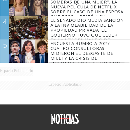
SOMBRAS DE UNA MUJER", LA
NUEVA PELÍCULA DE NETFLIX
SOBRE EL CASO DE UNA ESPOSA
QUE DESCUARTIZÓ A SU
4
EL SENADO DIO MEDIA SANCIÓN
MARIDO
A LA INVIOLABILIDAD DE LA
PROPIEDAD PRIVADA: EL
GOBIERNO TUVO QUE CEDER
EN LA LEY DEL MANEJO DEL
5
ENCUESTA RUMBO A 2027:
FUEGO
CUATRO CONSULTORAS
MIDIERON EL DESGASTE DE
MILEI Y LA CRISIS DE
LIDERAZGO EN EL PERONISMO
Espacio Publicitario
Espacio Publicitario