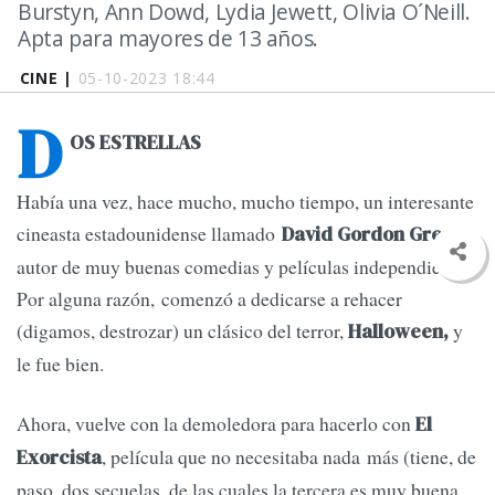
Burstyn, Ann Dowd, Lydia Jewett, Olivia O´Neill.
Apta para mayores de 13 años.
CINE |
05-10-2023 18:44
D
OS ESTRELLAS
Había una vez, hace mucho, mucho tiempo, un interesante
cineasta estadounidense llamado
,
David Gordon Green
autor de muy buenas comedias y películas independientes.
Por alguna razón, comenzó a dedicarse a rehacer
(digamos, destrozar) un clásico del terror,
y
Halloween,
le fue bien.
Ahora, vuelve con la demoledora para hacerlo con
El
, película que no necesitaba nada más (tiene, de
Exorcista
paso, dos secuelas, de las cuales la tercera es muy buena