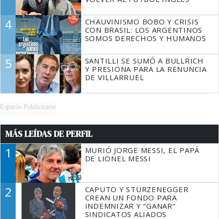
4
CHAUVINISMO BOBO Y CRISIS
CON BRASIL: LOS ARGENTINOS
SOMOS DERECHOS Y HUMANOS
5
SANTILLI SE SUMÓ A BULLRICH
Y PRESIONA PARA LA RENUNCIA
DE VILLARRUEL
Espacio Publicitario
MÁS LEÍDAS DE PERFIL
1
MURIÓ JORGE MESSI, EL PAPÁ
DE LIONEL MESSI
2
CAPUTO Y STURZENEGGER
CREAN UN FONDO PARA
INDEMNIZAR Y “GANAR”
SINDICATOS ALIADOS