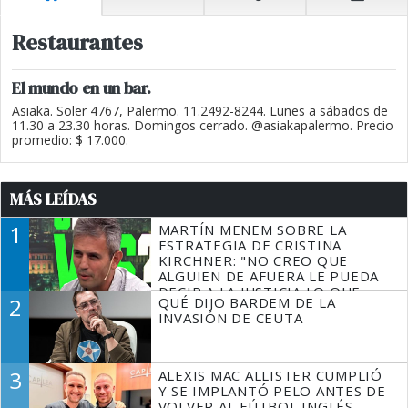
Restaurantes
El mundo en un bar.
Asiaka. Soler 4767, Palermo. 11.2492-8244. Lunes a sábados de
11.30 a 23.30 horas. Domingos cerrado. @asiakapalermo. Precio
promedio: $ 17.000.
MÁS LEÍDAS
1
MARTÍN MENEM SOBRE LA
ESTRATEGIA DE CRISTINA
KIRCHNER: "NO CREO QUE
ALGUIEN DE AFUERA LE PUEDA
DECIR A LA JUSTICIA LO QUE
2
QUÉ DIJO BARDEM DE LA
TIENE QUE HACER"
INVASIÓN DE CEUTA
3
ALEXIS MAC ALLISTER CUMPLIÓ
Y SE IMPLANTÓ PELO ANTES DE
VOLVER AL FÚTBOL INGLÉS