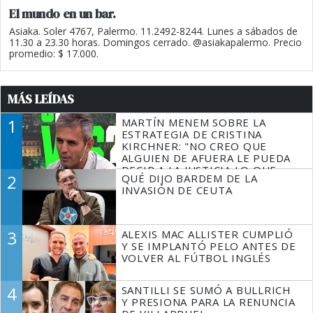
El mundo en un bar.
Asiaka. Soler 4767, Palermo. 11.2492-8244. Lunes a sábados de
11.30 a 23.30 horas. Domingos cerrado. @asiakapalermo. Precio
promedio: $ 17.000.
MÁS LEÍDAS
1
MARTÍN MENEM SOBRE LA
ESTRATEGIA DE CRISTINA
KIRCHNER: "NO CREO QUE
ALGUIEN DE AFUERA LE PUEDA
DECIR A LA JUSTICIA LO QUE
2
QUÉ DIJO BARDEM DE LA
TIENE QUE HACER"
INVASIÓN DE CEUTA
3
ALEXIS MAC ALLISTER CUMPLIÓ
Y SE IMPLANTÓ PELO ANTES DE
VOLVER AL FÚTBOL INGLÉS
4
SANTILLI SE SUMÓ A BULLRICH
Y PRESIONA PARA LA RENUNCIA