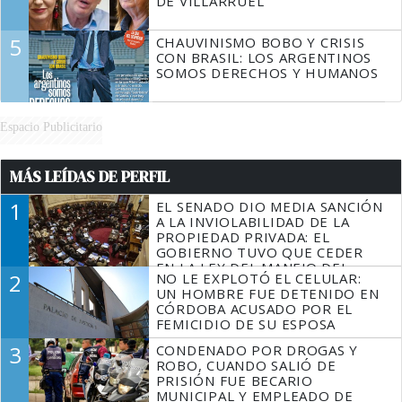
DE VILLARRUEL
5
CHAUVINISMO BOBO Y CRISIS
CON BRASIL: LOS ARGENTINOS
SOMOS DERECHOS Y HUMANOS
Espacio Publicitario
MÁS LEÍDAS DE PERFIL
1
EL SENADO DIO MEDIA SANCIÓN
A LA INVIOLABILIDAD DE LA
PROPIEDAD PRIVADA: EL
GOBIERNO TUVO QUE CEDER
EN LA LEY DEL MANEJO DEL
2
NO LE EXPLOTÓ EL CELULAR:
FUEGO
UN HOMBRE FUE DETENIDO EN
CÓRDOBA ACUSADO POR EL
FEMICIDIO DE SU ESPOSA
3
CONDENADO POR DROGAS Y
ROBO, CUANDO SALIÓ DE
PRISIÓN FUE BECARIO
MUNICIPAL Y EMPLEADO DE