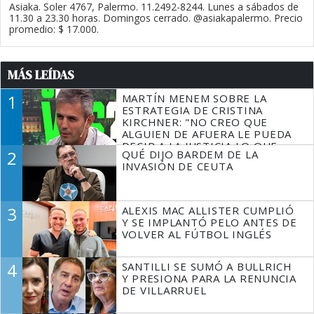
Asiaka. Soler 4767, Palermo. 11.2492-8244. Lunes a sábados de
11.30 a 23.30 horas. Domingos cerrado. @asiakapalermo. Precio
promedio: $ 17.000.
MÁS LEÍDAS
1
MARTÍN MENEM SOBRE LA
ESTRATEGIA DE CRISTINA
KIRCHNER: "NO CREO QUE
ALGUIEN DE AFUERA LE PUEDA
DECIR A LA JUSTICIA LO QUE
2
QUÉ DIJO BARDEM DE LA
TIENE QUE HACER"
INVASIÓN DE CEUTA
3
ALEXIS MAC ALLISTER CUMPLIÓ
Y SE IMPLANTÓ PELO ANTES DE
VOLVER AL FÚTBOL INGLÉS
4
SANTILLI SE SUMÓ A BULLRICH
Y PRESIONA PARA LA RENUNCIA
DE VILLARRUEL