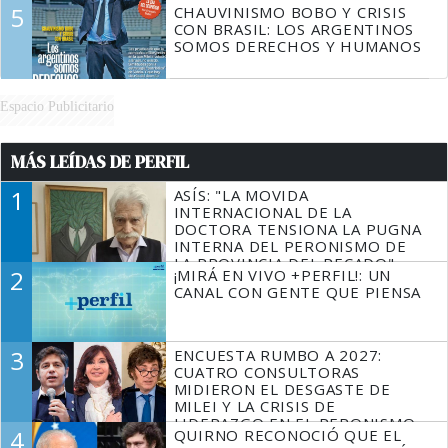
5
CHAUVINISMO BOBO Y CRISIS
CON BRASIL: LOS ARGENTINOS
SOMOS DERECHOS Y HUMANOS
Espacio Publicitario
MÁS LEÍDAS DE PERFIL
1
ASÍS: "LA MOVIDA
INTERNACIONAL DE LA
DOCTORA TENSIONA LA PUGNA
INTERNA DEL PERONISMO DE
LA PROVINCIA DEL PECADO"
2
¡MIRÁ EN VIVO +PERFIL!: UN
CANAL CON GENTE QUE PIENSA
3
ENCUESTA RUMBO A 2027:
CUATRO CONSULTORAS
MIDIERON EL DESGASTE DE
MILEI Y LA CRISIS DE
LIDERAZGO EN EL PERONISMO
4
QUIRNO RECONOCIÓ QUE EL